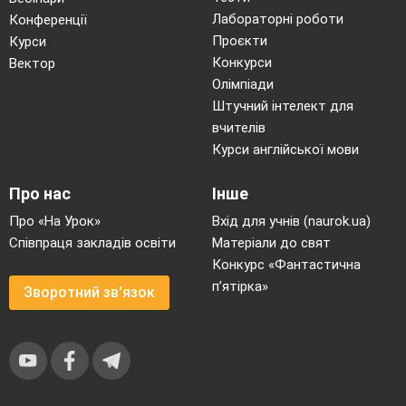
Лабораторні роботи
Конференції
Проєкти
Курси
Конкурси
Вектор
Олімпіади
Штучний інтелект для
вчителів
Курси англійської мови
Про нас
Інше
Про «На Урок»
Вхід для учнів (naurok.ua)
Співпраця закладів освіти
Матеріали до свят
Конкурс «Фантастична
п’ятірка»
Зворотний зв'язок