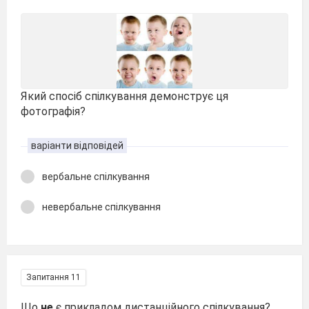
Який спосіб спілкування демонструє ця
фотографія?
варіанти відповідей
вербальне спілкування
невербальне спілкування
Запитання 11
Що
не
є прикладом дистанційного спілкування?