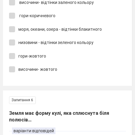
височини- відтінки заленого кольору
гори-коричневого
моря, океани, озера - відтінки блакитного
низовини - відтінки зеленого кольору
гори-жовтого
височини- жовтого
Запитання 6
Земля має форму кулі, яка сплюснута біля
полюсів…
варіанти відповідей