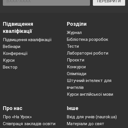
ПЕРЕВІРИТИ
Підвищення
Розділи
кваліфікації
Журнал
Бібліотека розробок
Підвищення кваліфікації
Тести
Вебінари
Лабораторні роботи
Конференції
Проєкти
Курси
Конкурси
Вектор
Олімпіади
Штучний інтелект для
вчителів
Курси англійської мови
Про нас
Інше
Про «На Урок»
Вхід для учнів (naurok.ua)
Співпраця закладів освіти
Матеріали до свят