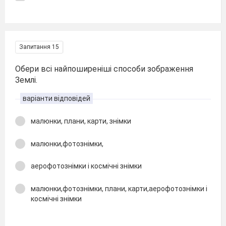
Запитання 15
Обери всі найпоширеніші способи зображення
Землі.
варіанти відповідей
малюнки, плани, карти, знімки
малюнки,фотознімки,
аерофотознімки і космічні знімки
малюнки,фотознімки, плани, карти,аерофотознімки і
космічні знімки