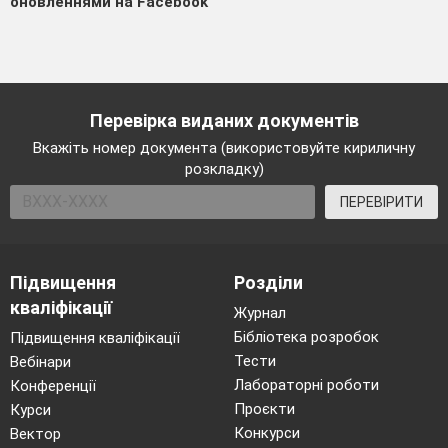
оновленнями на Facebook
Перевірка виданих документів
Вкажіть номер документа (використовуйте кириличну
розкладку)
ПЕРЕВІРИТИ
Підвищення
Розділи
кваліфікації
Журнал
Бібліотека розробок
Підвищення кваліфікації
Тести
Вебінари
Лабораторні роботи
Конференції
Проєкти
Курси
Конкурси
Вектор