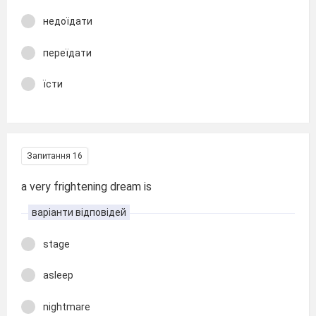
недоїдати
переїдати
їсти
Запитання 16
a very frightening dream is
варіанти відповідей
stage
asleep
nightmare