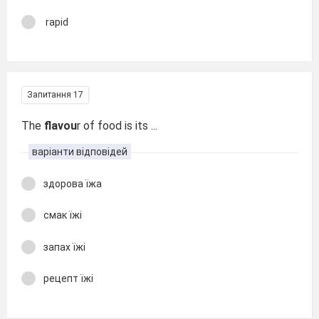
rapid
Запитання 17
The
flavou
r of food is its ...
варіанти відповідей
здорова їжа
смак їжі
запах їжі
рецепт їжі