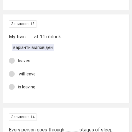
Запитання 13
My train ....... at 11 o'clock.
варіанти відповідей
leaves
will leave
is leaving
Запитання 14
Every person goes through ................stages of sleep.