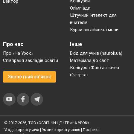
Конкурси
Вектор
Олімпіади
Штучний інтелект для
вчителів
Курси англійської мови
Про нас
Інше
Про «На Урок»
Вхід для учнів (naurok.ua)
Співпраця закладів освіти
Матеріали до свят
Конкурс «Фантастична
п’ятірка»
Зворотний зв'язок
© 2017-2026, ТОВ «ОСВІТНІЙ ЦЕНТР «НА УРОК»
Угода користувача
|
Умови користування
|
Політика