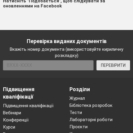
Натисніть "Подобається", щоб слідкувати за
оновленнями на Facebook
Перевірка виданих документів
Вкажіть номер документа (використовуйте кириличну
розкладку)
ПЕРЕВІРИТИ
Підвищення
Розділи
кваліфікації
Журнал
Бібліотека розробок
Підвищення кваліфікації
Тести
Вебінари
Лабораторні роботи
Конференції
Проєкти
Курси