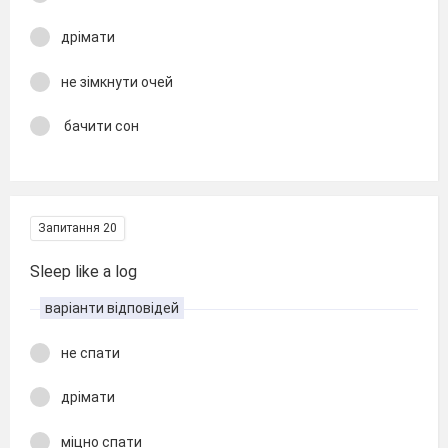
дрімати
не зімкнути очей
бачити сон
Запитання 20
Sleep like a log
варіанти відповідей
не спати
дрімати
міцно спати