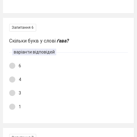
Запитання 6
Скільки букв у слові
ґава?
варіанти відповідей
6
4
3
1