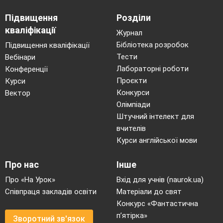
Підвищення
Розділи
кваліфікації
Журнал
Бібліотека розробок
Підвищення кваліфікації
Тести
Вебінари
Лабораторні роботи
Конференції
Проєкти
Курси
Конкурси
Вектор
Олімпіади
Штучний інтелект для
вчителів
Курси англійської мови
Про нас
Інше
Про «На Урок»
Вхід для учнів (naurok.ua)
Співпраця закладів освіти
Матеріали до свят
Конкурс «Фантастична
п’ятірка»
Зворотний зв'язок