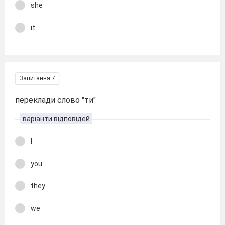
she
it
Запитання 7
переклади слово "ти"
варіанти відповідей
I
you
they
we