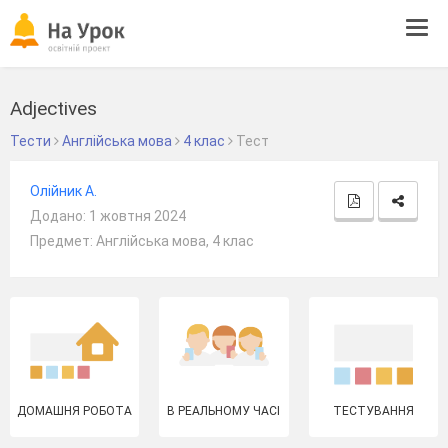
Tog
navi
Adjectives
Тести
Англійська мова
4 клас
Тест
Олійник А.
Додано: 1 жовтня 2024
Предмет: Англійська мова, 4 клас
ДОМАШНЯ РОБОТА
В РЕАЛЬНОМУ ЧАСІ
ТЕСТУВАННЯ