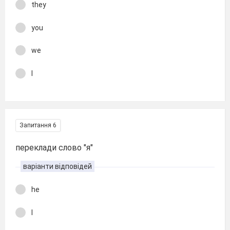
they
you
we
I
Запитання 6
переклади слово "я"
варіанти відповідей
he
I