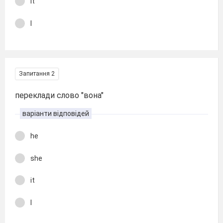
it
I
Запитання 2
переклади слово "вона"
варіанти відповідей
he
she
it
I