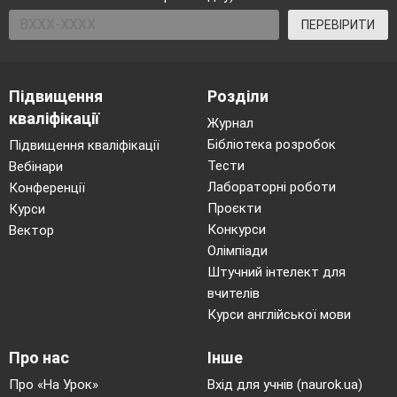
ПЕРЕВІРИТИ
Підвищення
Розділи
кваліфікації
Журнал
Бібліотека розробок
Підвищення кваліфікації
Тести
Вебінари
Лабораторні роботи
Конференції
Проєкти
Курси
Конкурси
Вектор
Олімпіади
Штучний інтелект для
вчителів
Курси англійської мови
Про нас
Інше
Про «На Урок»
Вхід для учнів (naurok.ua)