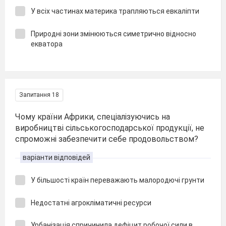
У всіх частинах материка трапляються евкаліпти
Природні зони змінюються симетрично відносно
екватора
Запитання 18
Чому країни Африки, спеціалізуючись на
виробництві сільськогосподарської продукції, не
спроможні забезпечити себе продовольством?
варіанти відповідей
У більшості країн переважають малородючі грунти
Недостатні агрокліматичні ресурси
Урбанізація спричинила дефіцит робочої сили в