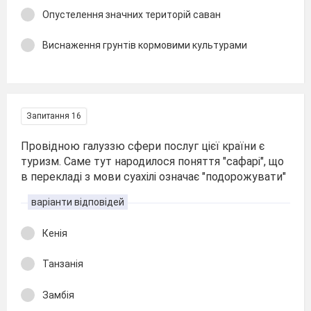
Опустелення значних територій саван
Виснаження грунтів кормовими культурами
Запитання 16
Провідною галуззю сфери послуг цієї країни є
туризм. Саме тут народилося поняття "сафарі", що
в перекладі з мови суахілі означає "подорожувати"
варіанти відповідей
Кенія
Танзанія
Замбія