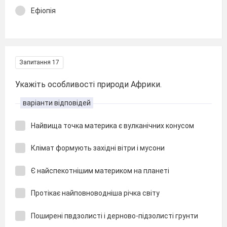
Ефіопія
Запитання 17
Укажіть особливості природи Африки.
варіанти відповідей
Найвища точка материка є вулканічних конусом
Клімат формують західні вітри і мусони
Є найспекотнішим материком на планеті
Протікає найповноводніша річка світу
Поширені пвдзолисті і дерново-підзолисті грунти