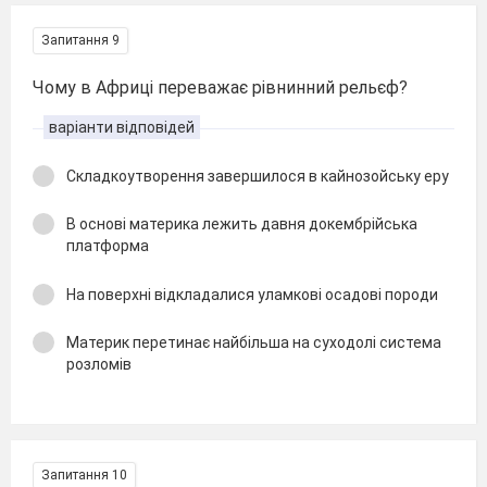
Запитання 9
Чому в Африці переважає рівнинний рельєф?
варіанти відповідей
Складкоутворення завершилося в кайнозойську еру
В основі материка лежить давня докембрійська
платформа
На поверхні відкладалися уламкові осадові породи
Материк перетинає найбільша на суходолі система
розломів
Запитання 10