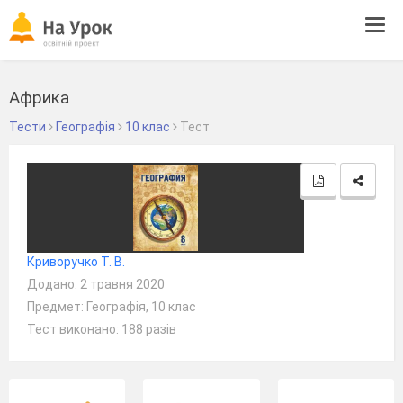
Tog
navi
Африка
Тести
Географія
10 клас
Тест
Криворучко Т. В.
Додано: 2 травня 2020
Предмет: Географія, 10 клас
Тест виконано: 188 разів