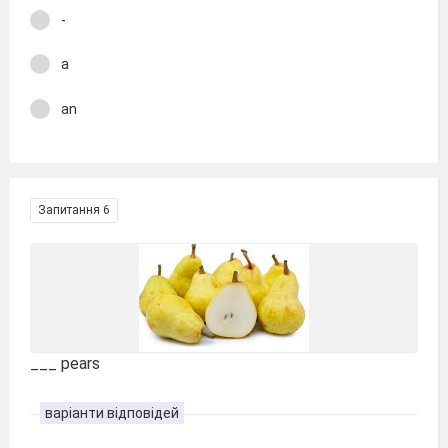
-
a
an
Запитання 6
___ pears
варіанти відповідей