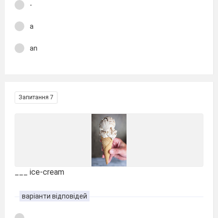
-
a
an
Запитання 7
___ ice-cream
варіанти відповідей
-