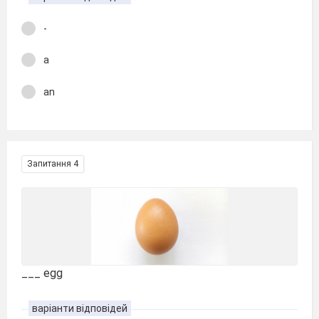
-
a
an
Запитання 4
___ egg
варіанти відповідей