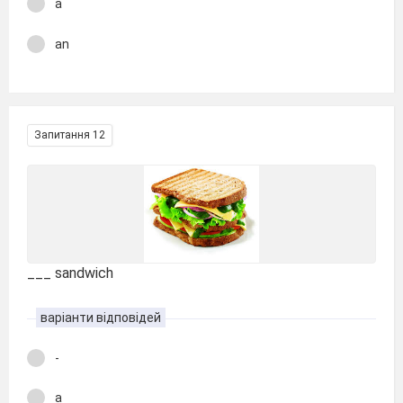
a
an
Запитання 12
___ sandwich
варіанти відповідей
-
a