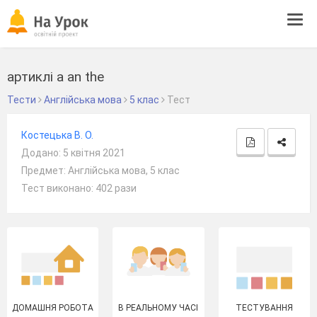
Tog
navi
артиклі a an the
Тести
Англійська мова
5 клас
Тест
Костецька В. О.
Додано: 5 квітня 2021
Предмет: Англійська мова, 5 клас
Тест виконано: 402 рази
ДОМАШНЯ РОБОТА
В РЕАЛЬНОМУ ЧАСІ
ТЕСТУВАННЯ