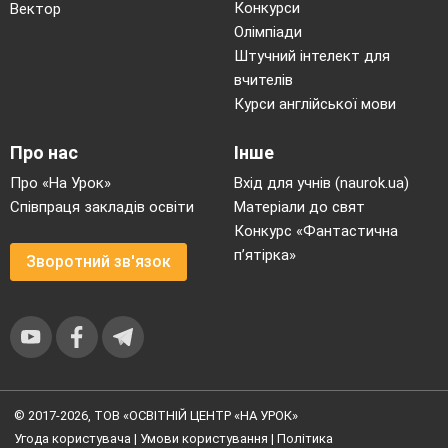
Конкурси
Вектор
Олімпіади
Штучний інтелект для
вчителів
Курси англійської мови
Про нас
Інше
Про «На Урок»
Вхід для учнів (naurok.ua)
Співпраця закладів освіти
Матеріали до свят
Конкурс «Фантастична
п’ятірка»
Зворотний зв'язок
© 2017-2026, ТОВ «ОСВІТНІЙ ЦЕНТР «НА УРОК»
Угода користувача
|
Умови користування
|
Політика