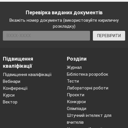
Перевірка виданих документів
Вкажіть номер документа (використовуйте кириличну
розкладку)
ПЕРЕВІРИТИ
Підвищення
Розділи
кваліфікації
Журнал
Бібліотека розробок
Підвищення кваліфікації
Тести
Вебінари
Лабораторні роботи
Конференції
Проєкти
Курси
Конкурси
Вектор
Олімпіади
Штучний інтелект для
вчителів