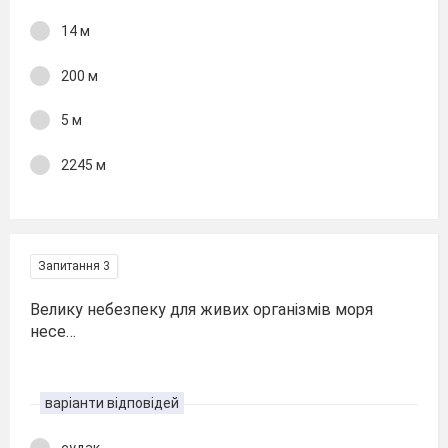
14 м
200 м
5 м
2245 м
Запитання 3
Велику небезпеку для живих організмів моря
несе…
варіанти відповідей
судак