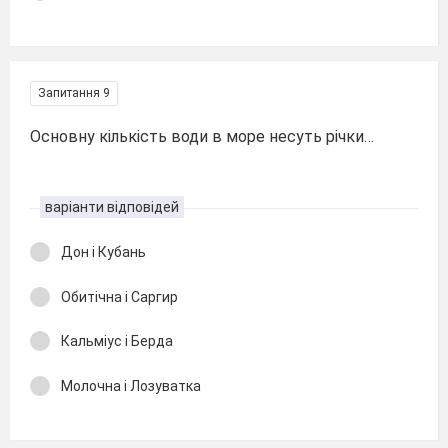
Запитання 9
Основну кількість води в море несуть річки…
варіанти відповідей
Дон і Кубань
Обитічна і Саргир
Кальміус і Берда
Молочна і Лозуватка