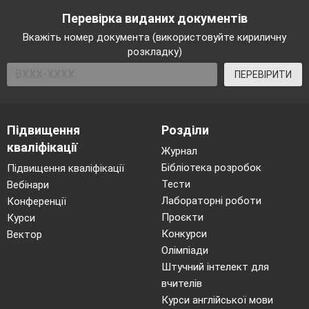
Перевірка виданих документів
Вкажіть номер документа (використовуйте кириличну
розкладку)
ПЕРЕВІРИТИ
Підвищення
Розділи
кваліфікації
Журнал
Бібліотека розробок
Підвищення кваліфікації
Тести
Вебінари
Лабораторні роботи
Конференції
Проєкти
Курси
Конкурси
Вектор
Олімпіади
Штучний інтелект для
вчителів
Курси англійської мови