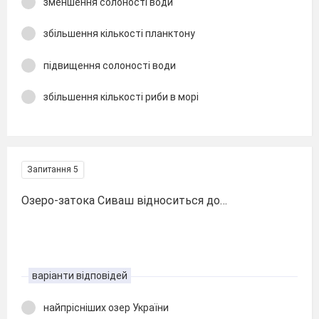
зменшення солоності води
збільшення кількості планктону
підвищення солоності води
збільшення кількості риби в морі
Запитання 5
Озеро-затока Сиваш відноситься до…
варіанти відповідей
найпрісніших озер України