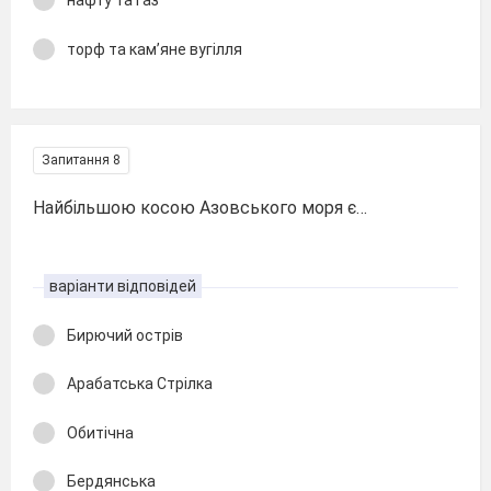
нафту та газ
торф та кам’яне вугілля
Запитання 8
Найбільшою косою Азовського моря є…
варіанти відповідей
Бирючий острів
Арабатська Стрілка
Обитічна
Бердянська