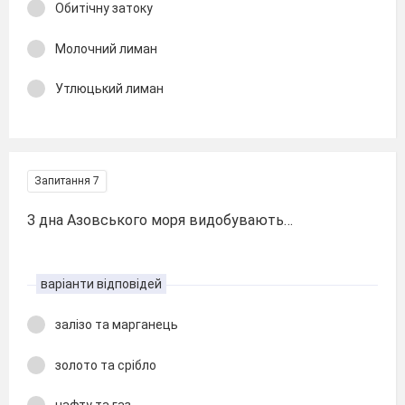
Обитічну затоку
Молочний лиман
Утлюцький лиман
Запитання 7
З дна Азовського моря видобувають…
варіанти відповідей
залізо та марганець
золото та срібло