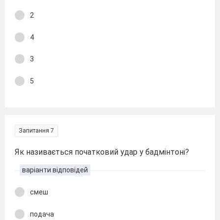
2
4
3
5
Запитання 7
Як називається початковий удар у бадмінтоні?
варіанти відповідей
смеш
подача