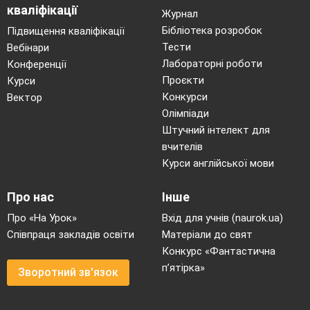
кваліфікації
Журнал
Бібліотека розробок
Підвищення кваліфікації
Тести
Вебінари
Лабораторні роботи
Конференції
Проєкти
Курси
Конкурси
Вектор
Олімпіади
Штучний інтелект для
вчителів
Курси англійської мови
Про нас
Інше
Про «На Урок»
Вхід для учнів (naurok.ua)
Співпраця закладів освіти
Матеріали до свят
Конкурс «Фантастична
п’ятірка»
Зворотний зв'язок