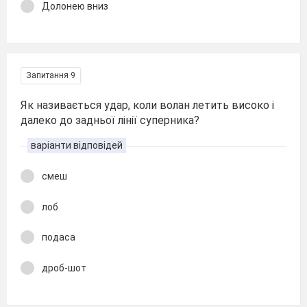
Долонею вниз
Запитання 9
Як називається удар, коли волан летить високо і
далеко до задньої лінії суперника?
варіанти відповідей
смеш
лоб
подаса
дроб-шот