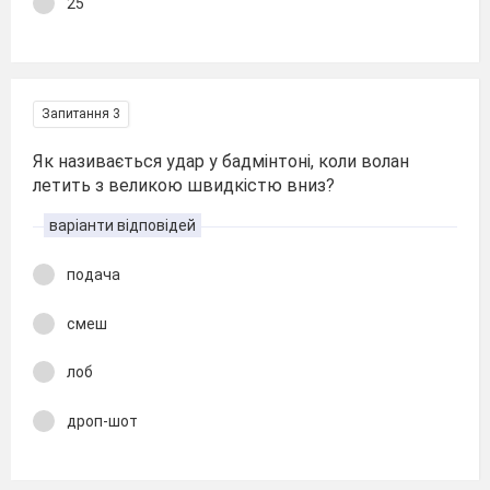
25
Запитання 3
Як називається удар у бадмінтоні, коли волан
летить з великою швидкістю вниз?
варіанти відповідей
подача
смеш
лоб
дроп-шот