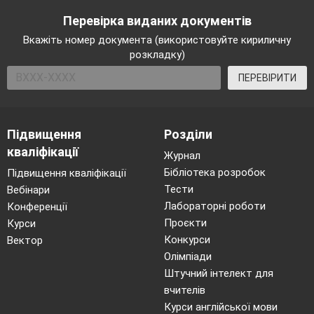
Перевірка виданих документів
Вкажіть номер документа (використовуйте кириличну
розкладку)
ПЕРЕВІРИТИ
Підвищення
Розділи
кваліфікації
Журнал
Бібліотека розробок
Підвищення кваліфікації
Тести
Вебінари
Лабораторні роботи
Конференції
Проєкти
Курси
Конкурси
Вектор
Олімпіади
Штучний інтелект для
вчителів
Курси англійської мови