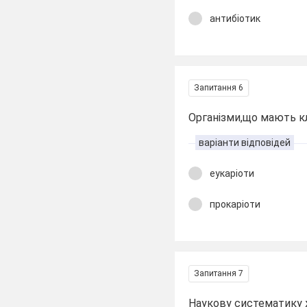
антибіотик
Запитання 6
Організми,що мають кл
варіанти відповідей
еукаріоти
прокаріоти
Запитання 7
Наукову систематику 