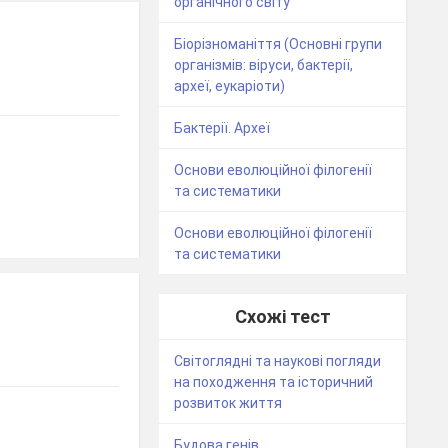
органічного світу"
Біорізноманіття (Основні групи
організмів: віруси, бактерії,
археї, еукаріоти)
Бактерії. Археї
Основи еволюційної філогенії
та систематики
Основи еволюційної філогенії
та систематики
Схожі тест
Світоглядні та наукові погляди
на походження та історичний
розвиток життя
Будова генів