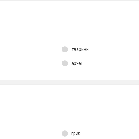
тварини
археї
гриб