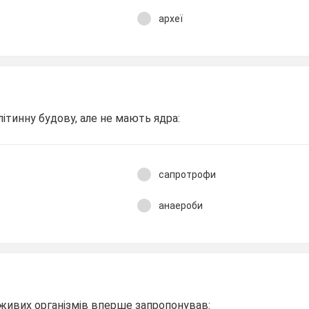
археї
ітинну будову, але не мають ядра:
сапротрофи
анаероби
живих організмів вперше запропонував: