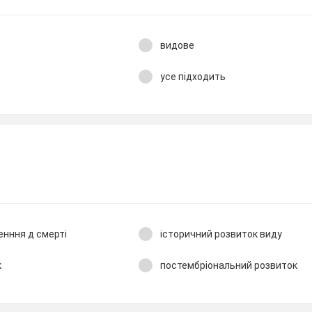
видове
усе підходить
енння д смерті
історичний розвиток виду
к
постембріональний розвиток