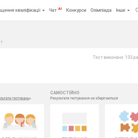
AI
щення кваліфікації
Чат
Конкурси
Олімпіада
Інше
ст
Тест виконано: 133 р
САМОСТІЙНО
льтати тестувань
»
Результати тестування не зберігаються