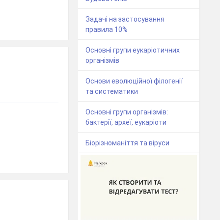
Задачі на застосування
правила 10%
Основні групи еукаріотичних
організмів
Основи еволюційної філогенії
та систематики
Основні групи організмів:
бактерії, археї, еукаріоти
Біорізноманіття та віруси