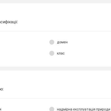
сифікації:
домен
клас
ю:
и
надмірна експлуатація природи