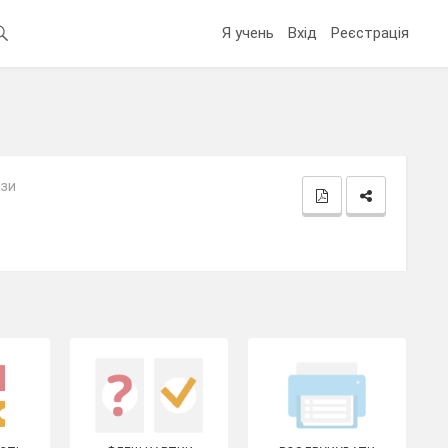
Я учень
Вхід
Реєстрація
ази