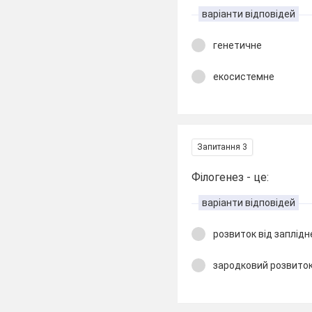
варіанти відповідей
генетичне
екосистемне
Запитання 3
Філогенез - це:
варіанти відповідей
розвиток від заплідн
зародковий розвито