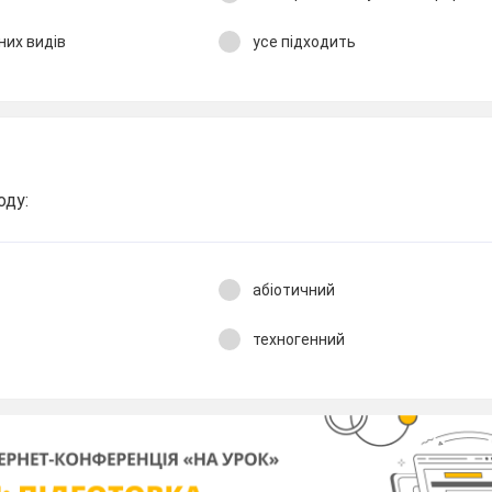
них видів
усе підходить
оду:
абіотичний
техногенний