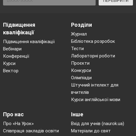
ПЕРЕВІРИТИ
Підвищення
Розділи
кваліфікації
Журнал
Бібліотека розробок
Підвищення кваліфікації
Тести
Вебінари
Лабораторні роботи
Конференції
Проєкти
Курси
Конкурси
Вектор
Олімпіади
Штучний інтелект для
вчителів
Курси англійської мови
Про нас
Інше
Про «На Урок»
Вхід для учнів (naurok.ua)
Співпраця закладів освіти
Матеріали до свят