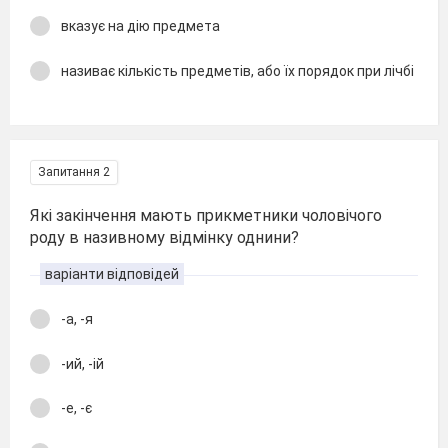
вказує на дію предмета
називає кількість предметів, або їх порядок при лічбі
Запитання 2
Які закінчення мають прикметники чоловічого
роду в називному відмінку однини?
варіанти відповідей
-а, -я
-ий, -ій
-е, -є