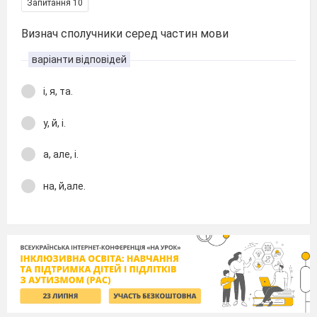
Запитання 10
Визнач сполучники серед частин мови
варіанти відповідей
і, я, та.
у, й, і.
а, але, і.
на, й,але.