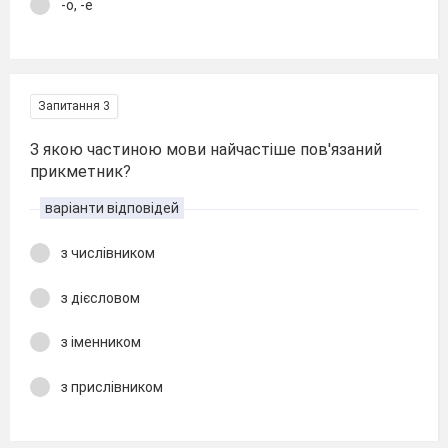
-о, -е
Запитання 3
З якою частиною мови найчастіше пов'язаний
прикметник?
варіанти відповідей
з числівником
з дієсловом
з іменником
з прислівником