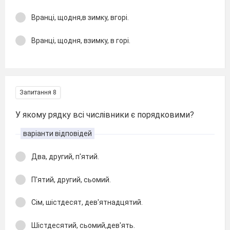
Вранці, щодня,в зимку, вгорі.
Вранці, щодня, взимку, в горі.
Запитання 8
У якому рядку всі числівники є порядковими?
варіанти відповідей
Два, другий, п'ятий.
П'ятий, другий, сьомий.
Сім, шістдесят, дев'ятнадцятий.
Шістдесятий, сьомий,дев'ять.