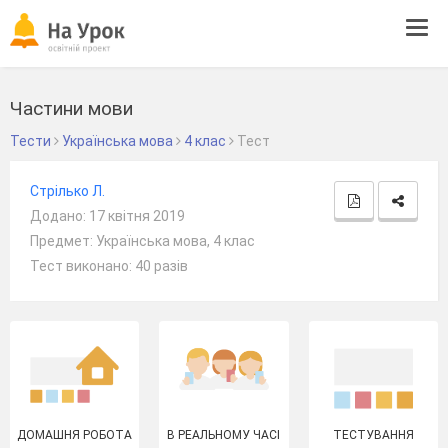
Tog
navi
Частини мови
Тести
Українська мова
4 клас
Тест
Стрілько Л.
Додано: 17 квітня 2019
Предмет: Українська мова, 4 клас
Тест виконано: 40 разів
ДОМАШНЯ РОБОТА
В РЕАЛЬНОМУ ЧАСІ
ТЕСТУВАННЯ