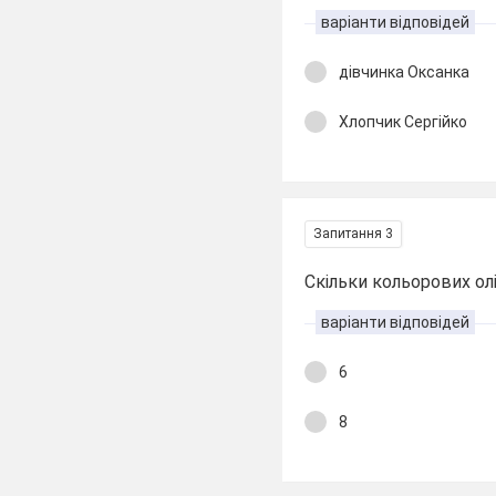
варіанти відповідей
дівчинка Оксанка
Хлопчик Сергійко
Запитання 3
Скільки кольорових ол
варіанти відповідей
6
8