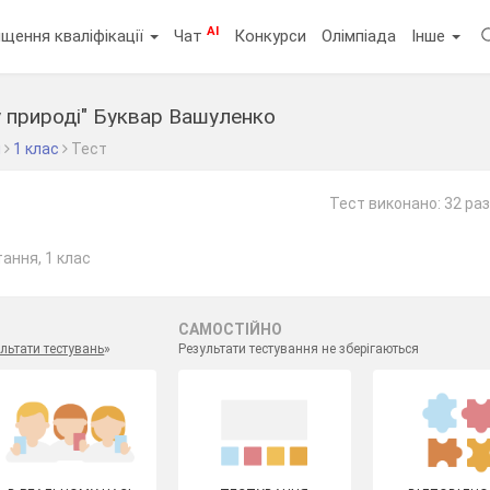
AI
щення кваліфікації
Чат
Конкурси
Олімпіада
Інше
у природі" Буквар Вашуленко
я
1 клас
Тест
Тест виконано: 32 ра
ання, 1 клас
САМОСТІЙНО
льтати тестувань
»
Результати тестування не зберігаються