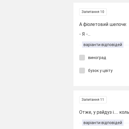
Запитання 10
А фіолетовий шепоче:
- Я -...
варіанти відповідей
виноград
бузок у цвіту
Запитання 11
Отже, у райдуз і..... кол
варіанти відповідей