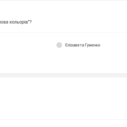
ова кольорів"?
Єлізавета Гуменко