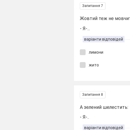
Запитання 7
Жовтий теж не мовчи
- Я-...
варіанти відповідей
лимони
жито
Запитання 8
А зелений шелестить:
- Я-..
варіанти відповідей