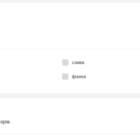
слива
фіалка
ьорів.