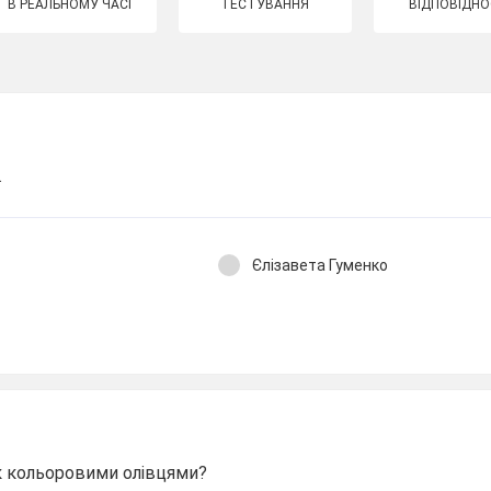
В РЕАЛЬНОМУ ЧАСІ
ТЕСТУВАННЯ
ВІДПОВІДНО
.
Єлізавета Гуменко
 кольоровими олівцями?