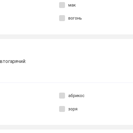
мак
вогонь
втогарячий:
абрикос
зоря