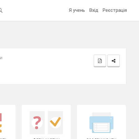
Я учень
Вхід
Реєстрація
зи