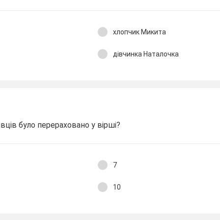
хлопчик Микита
дівчинка Наталочка
івців було перераховано у вірші?
7
10