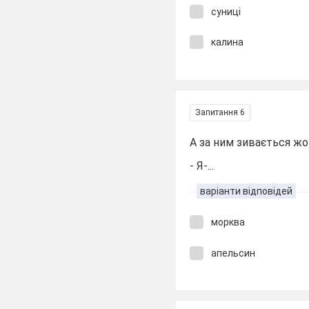
суниці
калина
Запитання 6
А за ним зивається жо
- Я-...
варіанти відповідей
морква
апельсин