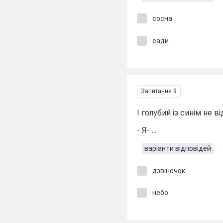
сосна
сади
Запитання 9
І голубий із синім не в
- Я- ...
варіанти відповідей
дзвіночок
небо