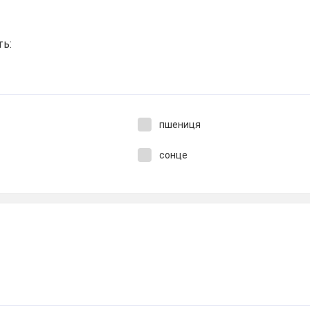
ть:
пшениця
сонце