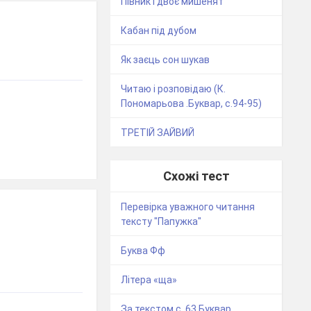
Півник і двоє мишенят
Кабан під дубом
Як заєць сон шукав
Читаю і розповідаю (К.
Пономарьова .Буквар, с.94-95)
ТРЕТІЙ ЗАЙВИЙ
Схожі тест
Перевірка уважного читання
тексту "Папужка"
Буква Фф
Літера «ща»
За текстом с. 63.Буквар