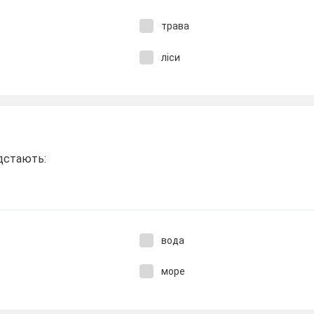
трава
ліси
ідстають:
вода
море