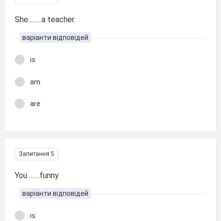
She.........a teacher.
варіанти відповідей
is
am
are
Запитання 5
You .......funny.
варіанти відповідей
is