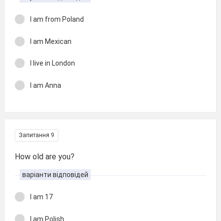
I am from Poland
I am Mexican
I live in London
I am Anna
Запитання 9
How old are you?
варіанти відповідей
I am 17
I am Polish