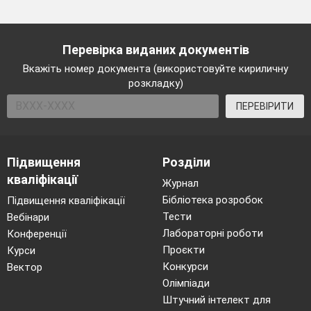
Перевірка виданих документів
Вкажіть номер документа (використовуйте кириличну
розкладку)
ПЕРЕВІРИТИ
Підвищення
Розділи
кваліфікації
Журнал
Бібліотека розробок
Підвищення кваліфікації
Тести
Вебінари
Лабораторні роботи
Конференції
Проєкти
Курси
Конкурси
Вектор
Олімпіади
Штучний інтелект для