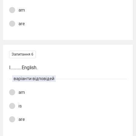
am
are
Запитання 6
I............English.
варіанти відповідей
am
is
are