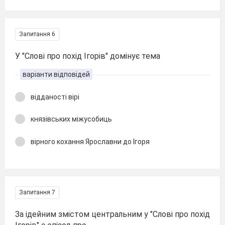
Запитання 6
У "Слові про похід Ігорів" домінує тема
варіанти відповідей
відданості вірі
князівських міжусобиць
вірного кохання Ярославни до Ігоря
Запитання 7
За ідейним змістом центральним у "Слові про похід