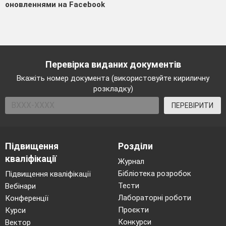
оновленнями на Facebook
Перевірка виданих документів
Вкажіть номер документа (використовуйте кириличну
розкладку)
ПЕРЕВІРИТИ
Підвищення
Розділи
кваліфікації
Журнал
Бібліотека розробок
Підвищення кваліфікації
Тести
Вебінари
Лабораторні роботи
Конференції
Проєкти
Курси
Конкурси
Вектор