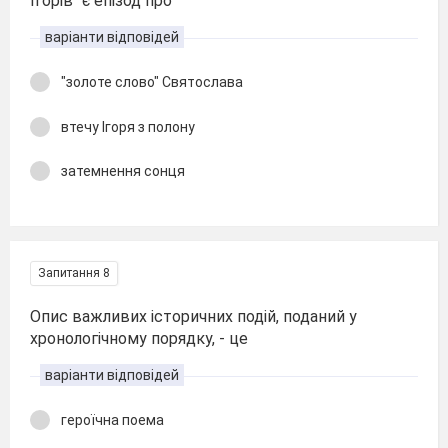
Ігорів" є епізод про
варіанти відповідей
"золоте слово" Святослава
втечу Ігоря з полону
затемнення сонця
Запитання 8
Опис важливих історичних подій, поданий у
хронологічному порядку, - це
варіанти відповідей
героїчна поема