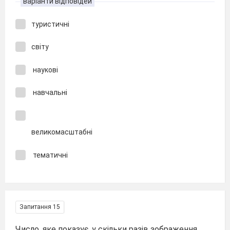
варіанти відповідей
туристичні
світу
наукові
навчальні
великомасштабні
тематичні
Запитання 15
Число, яке показує, у скільки разів зображення