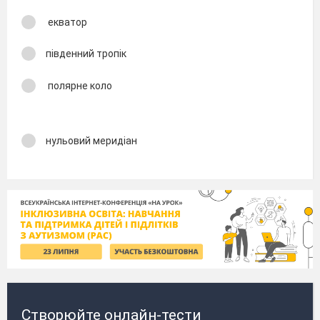
екватор
південний тропік
полярне коло
нульовий меридіан
Створюйте онлайн-тести