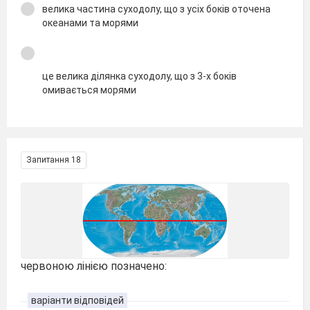
велика частина суходолу, що з усіх боків оточена
океанами та морями
це велика ділянка суходолу, що з 3-х боків
омивається морями
Запитання 18
червоною лінією позначено:
варіанти відповідей