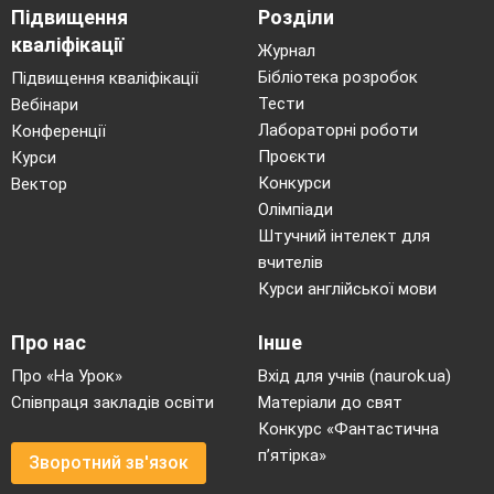
Підвищення
Розділи
кваліфікації
Журнал
Бібліотека розробок
Підвищення кваліфікації
Тести
Вебінари
Лабораторні роботи
Конференції
Проєкти
Курси
Конкурси
Вектор
Олімпіади
Штучний інтелект для
вчителів
Курси англійської мови
Про нас
Інше
Про «На Урок»
Вхід для учнів (naurok.ua)
Співпраця закладів освіти
Матеріали до свят
Конкурс «Фантастична
п’ятірка»
Зворотний зв'язок