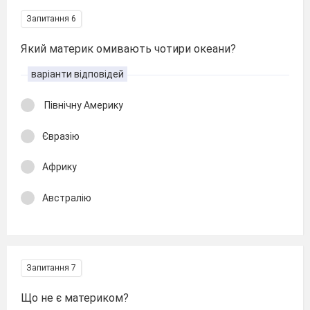
Запитання 6
Який материк омивають чотири океани?
варіанти відповідей
Північну Америку
Євразію
Африку
Австралію
Запитання 7
Що не є материком?