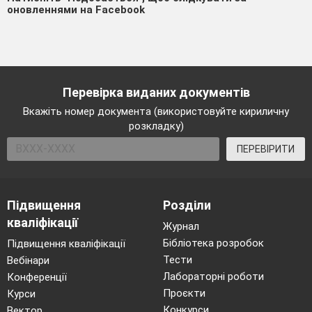
оновленнями на Facebook
Перевірка виданих документів
Вкажіть номер документа (використовуйте кириличну
розкладку)
ПЕРЕВІРИТИ
Підвищення
Розділи
кваліфікації
Журнал
Бібліотека розробок
Підвищення кваліфікації
Тести
Вебінари
Лабораторні роботи
Конференції
Проєкти
Курси
Конкурси
Вектор