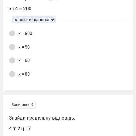
х : 4 = 200
варіанти відповідей
х = 800
х = 50
х = 60
х = 80
Запитання 9
Знайди правильну відповідь:
4 т 2 ц : 7