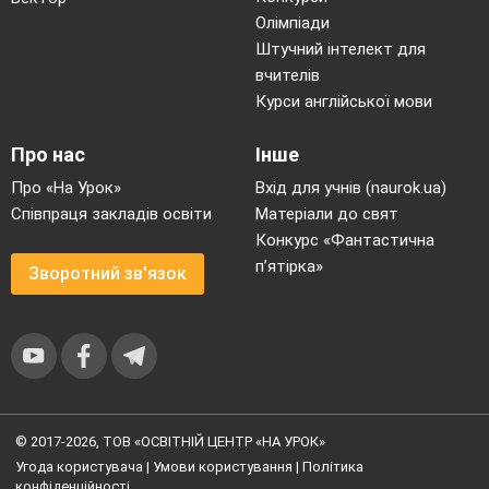
Олімпіади
Штучний інтелект для
вчителів
Курси англійської мови
Про нас
Інше
Про «На Урок»
Вхід для учнів (naurok.ua)
Співпраця закладів освіти
Матеріали до свят
Конкурс «Фантастична
п’ятірка»
Зворотний зв'язок
© 2017-2026, ТОВ «ОСВІТНІЙ ЦЕНТР «НА УРОК»
Угода користувача
|
Умови користування
|
Політика
конфіденційності