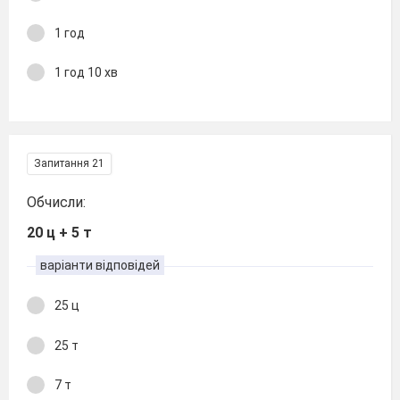
1 год
1 год 10 хв
Запитання 21
Обчисли:
20 ц + 5 т
варіанти відповідей
25 ц
25 т
7 т