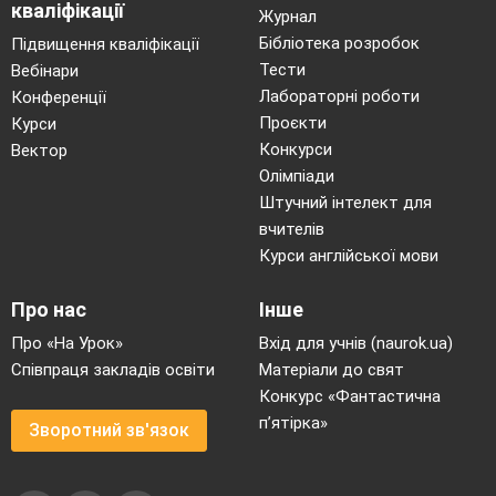
кваліфікації
Журнал
Бібліотека розробок
Підвищення кваліфікації
Тести
Вебінари
Лабораторні роботи
Конференції
Проєкти
Курси
Конкурси
Вектор
Олімпіади
Штучний інтелект для
вчителів
Курси англійської мови
Про нас
Інше
Про «На Урок»
Вхід для учнів (naurok.ua)
Співпраця закладів освіти
Матеріали до свят
Конкурс «Фантастична
п’ятірка»
Зворотний зв'язок