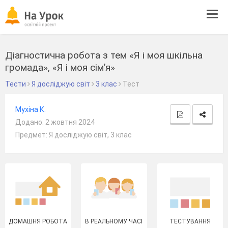
Tog
navi
Діагностична робота з тем «Я і моя шкільна
громада», «Я і моя сім’я»
Тести
Я досліджую світ
3 клас
Тест
Мухіна К.
Додано: 2 жовтня 2024
Предмет: Я досліджую світ, 3 клас
ДОМАШНЯ РОБОТА
В РЕАЛЬНОМУ ЧАСІ
ТЕСТУВАННЯ