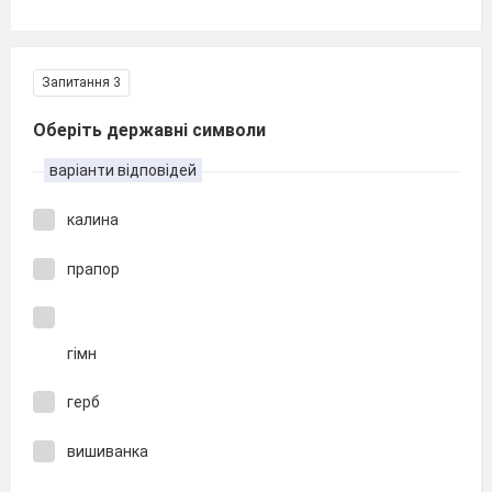
Запитання 3
Оберіть державні символи
варіанти відповідей
калина
прапор
гімн
герб
вишиванка