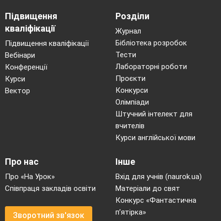
Підвищення
Розділи
кваліфікації
Журнал
Бібліотека розробок
Підвищення кваліфікації
Тести
Вебінари
Лабораторні роботи
Конференції
Проєкти
Курси
Конкурси
Вектор
Олімпіади
Штучний інтелект для
вчителів
Курси англійської мови
Про нас
Інше
Про «На Урок»
Вхід для учнів (naurok.ua)
Співпраця закладів освіти
Матеріали до свят
Конкурс «Фантастична
п’ятірка»
Зворотний зв'язок