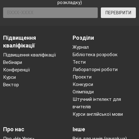
розкладку)
ПЕРЕВІРИТИ
Підвищення
Розділи
кваліфікації
Журнал
Бібліотека розробок
Підвищення кваліфікації
Тести
Вебінари
Лабораторні роботи
Конференції
Проєкти
Курси
Конкурси
Вектор
Олімпіади
Штучний інтелект для
вчителів
Курси англійської мови
Про нас
Інше
Про «На Урок»
Вхід для учнів (naurok.ua)