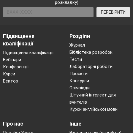
розкладку)
ПЕРЕВІРИТИ
Підвищення
Розділи
кваліфікації
Журнал
Бібліотека розробок
Підвищення кваліфікації
Тести
Вебінари
Лабораторні роботи
Конференції
Проєкти
Курси
Конкурси
Вектор
Олімпіади
Штучний інтелект для
вчителів
Курси англійської мови
Про нас
Інше
Про «На Урок»
Вхід для учнів (naurok.ua)