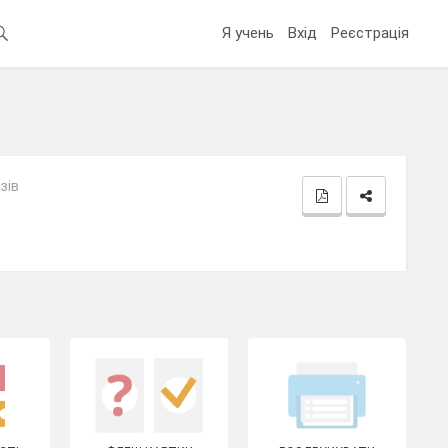
Я учень
Вхід
Реєстрація
зів