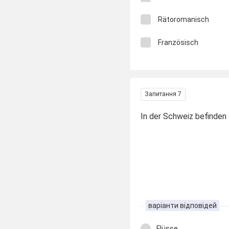
Rätoromanisch
Französisch
Запитання 7
In der Schweiz befinden s
варіанти відповідей
Flüsse