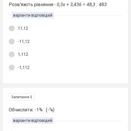
Розв'яжіть рівняння
- 0,3х + 3,436 = 48,3 : 483
варіанти відповідей
11,12
-11,12
1,112
-1,112
Запитання 5
Обчислити: -1¾ : (-⅞)
варіанти відповідей