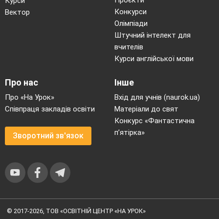
Проєкти
Курси
Конкурси
Вектор
Олімпіади
Штучний інтелект для
вчителів
Курси англійської мови
Про нас
Інше
Про «На Урок»
Вхід для учнів (naurok.ua)
Співпраця закладів освіти
Матеріали до свят
Конкурс «Фантастична
п’ятірка»
Зворотний зв'язок
© 2017-2026, ТОВ «ОСВІТНІЙ ЦЕНТР «НА УРОК»