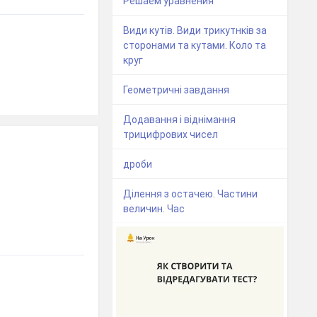
Решаем уравнения
Види кутів. Види трикутнків за
сторонами та кутами. Коло та
круг
Геометричні завдання
Додавання і віднімання
трицифрових чисел
дроби
Ділення з остачею. Частини
величин. Час