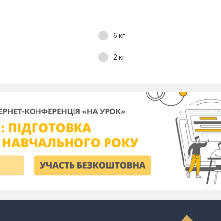
6 кг
2 кг