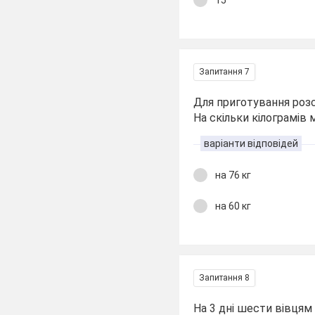
15
Запитання 7
Для приготування розсо
На скільки кілограмів 
варіанти відповідей
на 76 кг
на 60 кг
Запитання 8
На 3 дні шести вівцям 