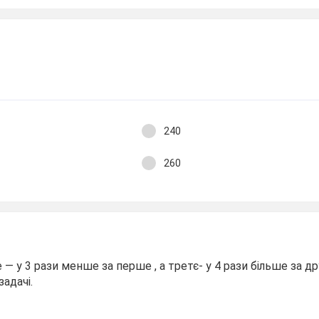
240
260
— у 3 рази менше за перше , а третє- у 4 рази більше за др
задачі.