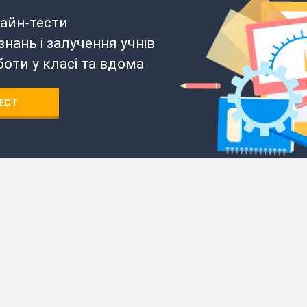
айн-тести
нань і залучення учнів
боти у класі та вдома
ЕСТ