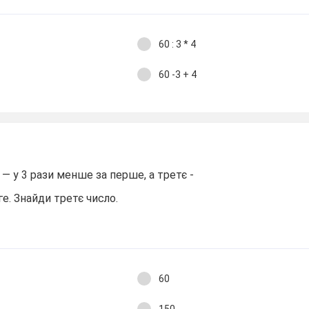
60 : 3 * 4
60 -3 + 4
— у 3 рази менше за перше, а третє -
ге. Знайди третє число.
60