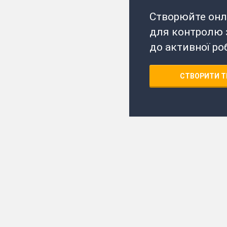
Створюйте онл
для контролю з
до активної ро
СТВОРИТИ Т