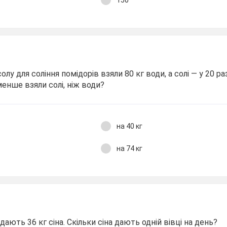
150
лу для соління помідорів взяли 80 кг води, а солі — у 20 р
менше взяли солі, ніж води?
на 40 кг
на 74 кг
дають 36 кг сіна. Скільки сіна дають одній вівці на день?