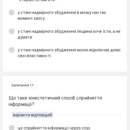
у стані надмірного збудження в мозку настає
момент хаосу
у стані надмірного збудження людина хоче їсти, а не
думати
у стані надмірного збудження мозок відключає деякі
свої властивості
Запитання 11
Що таке кінестетичний спосіб сприйняття
інформації?
варіанти відповідей
це сприйняття інформації через слух