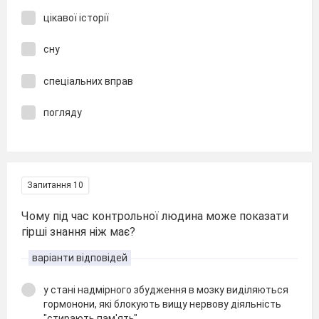
цікавої історії
сну
спеціальних вправ
погляду
Запитання 10
Чому під час контрольної людина може показати
гірші знання ніж має?
варіанти відповідей
у стані надмірного збудження в мозку виділяються
гормонони, які блокують вищу нервову діяльність
"стирають пам'ять".