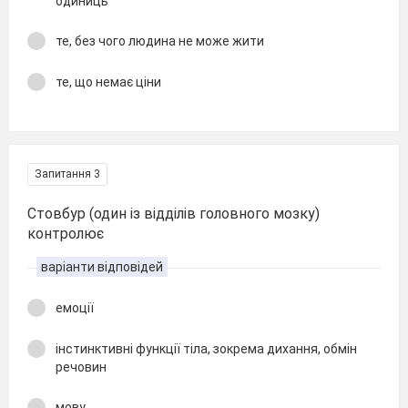
одиниць
те, без чого людина не може жити
те, що немає ціни
Запитання 3
Стовбур (один із відділів головного мозку)
контролює
варіанти відповідей
емоції
інстинктивні функції тіла, зокрема дихання, обмін
речовин
мову