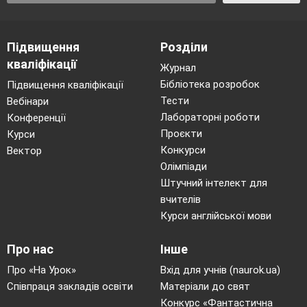
Підвищення
Розділи
кваліфікації
Журнал
Бібліотека розробок
Підвищення кваліфікації
Тести
Вебінари
Лабораторні роботи
Конференції
Проєкти
Курси
Конкурси
Вектор
Олімпіади
Штучний інтелект для
вчителів
Курси англійської мови
Про нас
Інше
Про «На Урок»
Вхід для учнів (naurok.ua)
Співпраця закладів освіти
Матеріали до свят
Конкурс «Фантастична