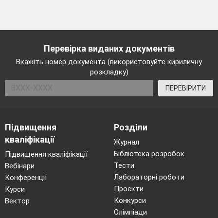
Перевірка виданих документів
Вкажіть номер документа (використовуйте кириличну
розкладку)
ПЕРЕВІРИТИ
Підвищення
Розділи
кваліфікації
Журнал
Бібліотека розробок
Підвищення кваліфікації
Тести
Вебінари
Лабораторні роботи
Конференції
Проєкти
Курси
Конкурси
Вектор
Олімпіади