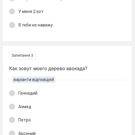
У меня 2 кот
Я тебя не навижу
Запитання 3
Как зовут моего дерево авокада?
варіанти відповідей
Геннадий
Ахмед
Петро
Арсений