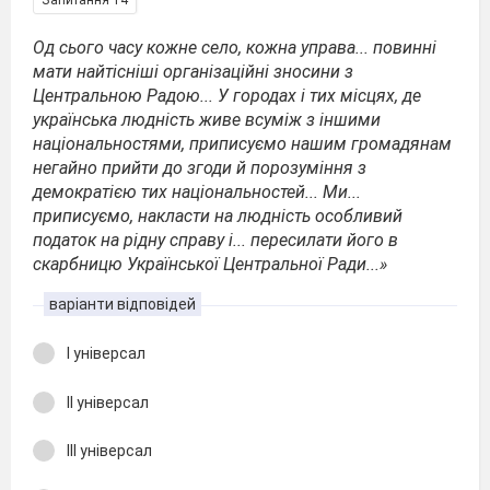
Запитання 14
Од сього часу кожне село, кожна управа... повинні
мати найтісніші організаційні зносини з
Центральною Радою... У городах і тих місцях, де
українська людність живе всуміж з іншими
національностями, приписуємо нашим громадянам
негайно прийти до згоди й порозуміння з
демократією тих національностей... Ми...
приписуємо, накласти на людність особливий
податок на рідну справу і... пересилати його в
скарбницю Української Центральної Ради...»
варіанти відповідей
І універсал
ІІ універсал
ІІІ універсал