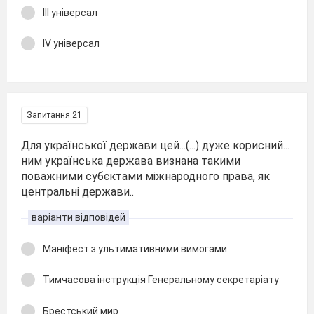
ІІІ універсал
ІV універсал
Запитання 21
Для української держави цей...(...) дуже корисний...
ним українська держава визнана такими
поважними субєктами міжнародного права, як
центральні держави..
варіанти відповідей
Маніфест з ультимативними вимогами
Тимчасова інструкція Генеральному секретаріату
Брестський мир