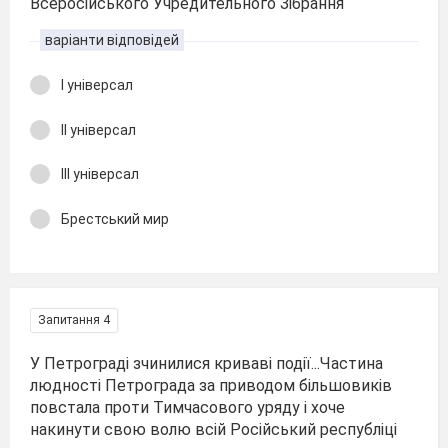
Всеросійського Учредительного Зібрання
варіанти відповідей
І універсал
ІІ універсал
ІІІ універсал
Брестський мир
Запитання 4
У Петрограді зчинилися криваві події...Частина
людності Петрограда за приводом більшовиків
повстала проти Тимчасового уряду і хоче
накинути свою волю всій Російський республіці