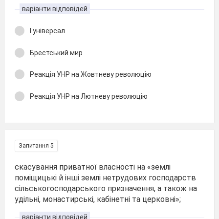
варіанти відповідей
І універсал
Брестський мир
Реакція УНР на Жовтневу революцію
Реакція УНР на Лютневу революцію
Запитання 5
скасування приватної власності на «землі
поміщицькі й інші землі нетрудових господарств
сільськогосподарського призначення, а також на
удільні, монастирські, кабінетні та церковні»;
варіанти відповідей