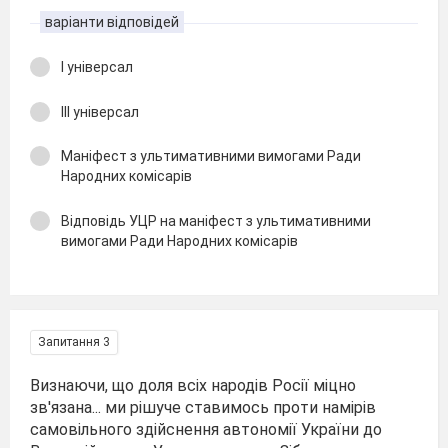
варіанти відповідей
І універсал
ІІІ універсал
Маніфест з ультимативними вимогами Ради
Народних комісарів
Відповідь УЦР на маніфест з ультимативними
вимогами Ради Народних комісарів
Запитання 3
Визнаючи, що доля всіх народів Росії міцно
зв'язана... ми рішуче ставимось проти намірів
самовільного здійснення автономії України до