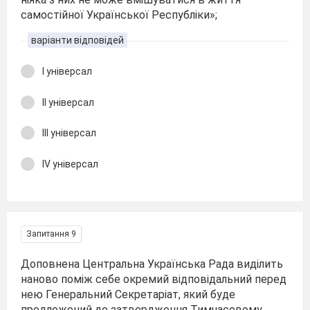
самостійної Української Республіки»;
варіанти відповідей
І універсал
ІІ універсал
ІІІ універсал
ІV універсал
Запитання 9
Доповнена Центральна Українська Рада виділить
наново поміж себе окремий відповідальний перед
нею Генеральний Секретаріат, який буде
предложений до затвердження Тимчасовому