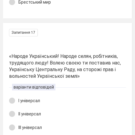
Брестський мир
Запитання 17
«Народе Український! Народе селян, робітників,
трудящого люду! Волею своєю ти поставив нас,
Українську Центральну Раду, на сторожі прав і
вольностей Української землі»
варіанти відповідей
І універсал
ІІ універсал
ІІІ універсал