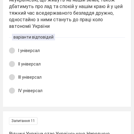
дбатимуть про лад та спокій у нашім краю й у цей
тяжкий час вседержавного безладдя дружно,
одностайно з ними стануть до праці коло
автономії України
варіанти відповідей
І універсал
ІІ універсал
ІІІ універсал
ІV універсал
Запитання 11
Віднині Україна стає Українською Народною