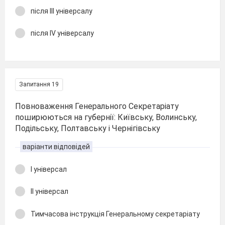
після ІІІ універсалу
після ІV універсалу
Запитання 19
Повноваження Генерального Секретаріату
поширюються на губернії: Київську, Волинську,
Подільську, Полтавську і Чернігівську
варіанти відповідей
І універсал
ІІ універсал
Тимчасова інструкція Генеральному секретаріату