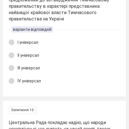
правительству в характері представника
найвищої крайової власти Тимчасового
правительства на Україні
варіанти відповідей
І універсал
ІІ універсал
ІІІ універсал
ІV універсал
Запитання 10
Центральна Рада покладає надію, що народи
неукраїнські, що живуть на нашій землі, також