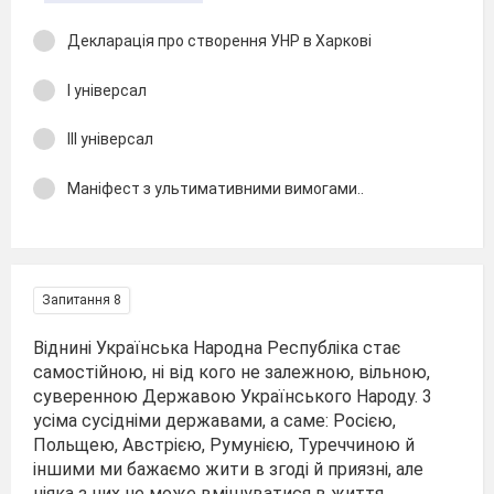
Декларація про створення УНР в Харкові
І універсал
ІІІ універсал
Маніфест з ультимативними вимогами..
Запитання 8
Віднині Українська Народна Республіка стає
самостійною, ні від кого не залежною, вільною,
суверенною Державою Українського Народу. 3
усіма сусідніми державами, а саме: Росією,
Польщею, Австрією, Румунією, Туреччиною й
іншими ми бажаємо жити в згоді й приязні, але
ніяка з них не може вмішуватися в життя