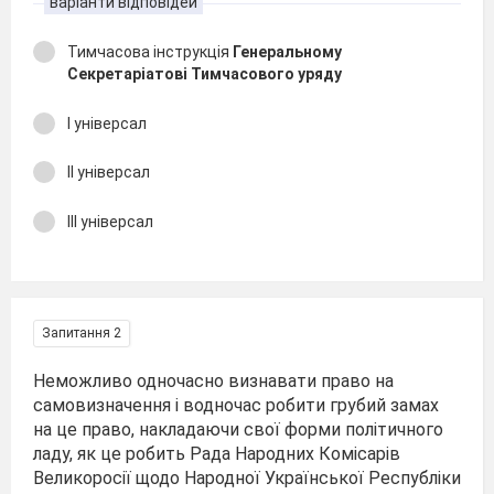
варіанти відповідей
Тимчасова інструкція
Генеральному
Секретаріатові Тимчасового уряду
І універсал
ІІ універсал
ІІІ універсал
Запитання 2
Неможливо одночасно визнавати право на
самовизначення і водночас робити грубий замах
на це право, накладаючи свої форми політичного
ладу, як це робить Рада Народних Комісарів
Великоросії щодо Народної Української Республіки