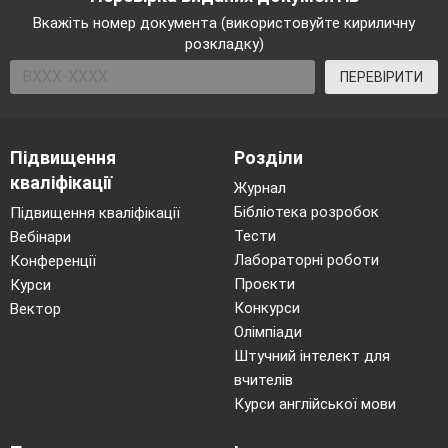
Вкажіть номер документа (використовуйте кириличну
розкладку)
ПЕРЕВІРИТИ
Підвищення
Розділи
кваліфікації
Журнал
Бібліотека розробок
Підвищення кваліфікації
Тести
Вебінари
Лабораторні роботи
Конференції
Проєкти
Курси
Конкурси
Вектор
Олімпіади
Штучний інтелект для
вчителів
Курси англійської мови