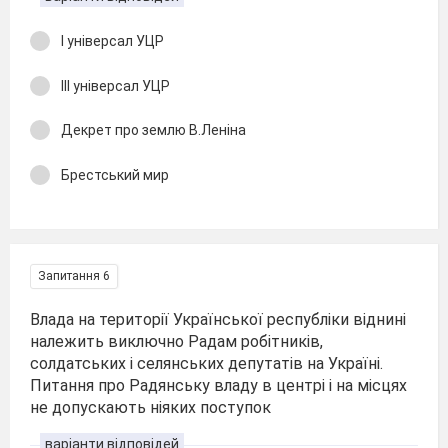
І універсал УЦР
ІІІ універсал УЦР
Декрет про землю В.Леніна
Брестський мир
Запитання 6
Влада на території Української республіки віднині
належить виключно Радам робітників,
солдатських і селянських депутатів на Україні.
Питання про Радянську владу в центрі і на місцях
не допускають ніяких поступок
варіанти відповідей