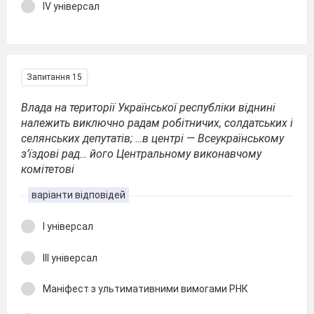
ІV універсал
Запитання 15
Влада на території Української республіки віднині
належить виключно радам робітничих, солдатських і
селянських депутатів; …в центрі — Всеукраїнському
з’їздові рад… його Центральному виконавчому
комітетові
варіанти відповідей
І універсал
ІІІ універсал
Маніфест з ультимативними вимогами РНК