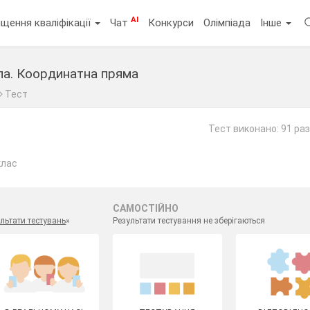
AI
щення кваліфікації
Чат
Конкурси
Олімпіада
Інше
сла. Координатна пряма
Тест
Тест виконано: 91 раз
клас
САМОСТІЙНО
льтати тестувань
»
Результати тестування не зберігаються