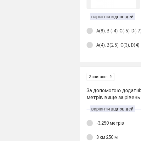
варіанти відповідей
А(8), В (-4), С(-5), D(-7
А(4), В(2,5), С(3), D(4)
Запитання 9
За допомогою додатніх
метрів вище за рівень
варіанти відповідей
-3,250 метрів
3 км 250 м