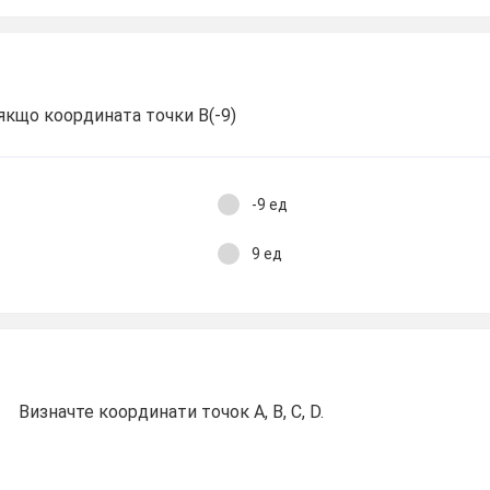
якщо координата точки В(-9)
-9 ед
9 ед
Визначте координати точок А, В, С, D.