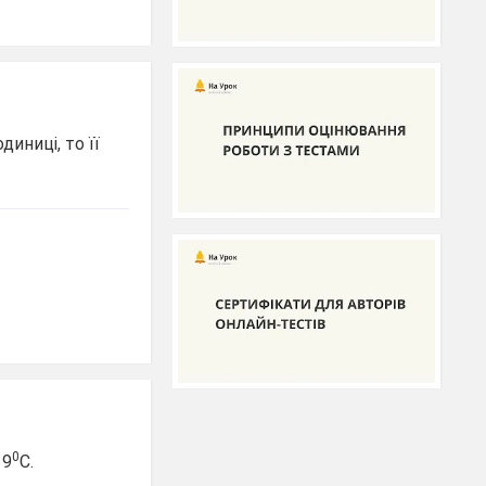
диниці, то її
0
 9
С.