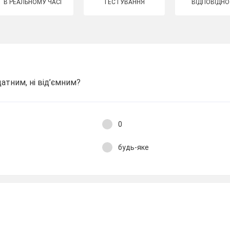
В РЕАЛЬНОМУ ЧАСІ
ТЕСТУВАННЯ
ВІДПОВІДНО
датним, ні від’ємним?
0
будь-яке