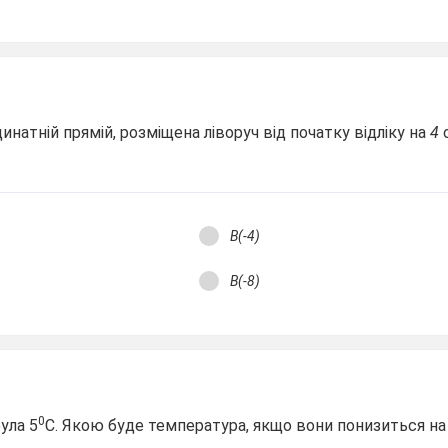
инатній прямій,
розміщена ліворуч від початку відліку на
4
о
В(-4)
В(-8)
0
ула 5
С. Якою буде температура, якщо вони понизиться на