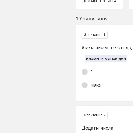
ДОМАШНЯ РОБОТА
17 запитань
Запитання 1
Яке із чисел не є ні до
варіанти відповідей
1
ніяке
Запитання 2
Додатні числа