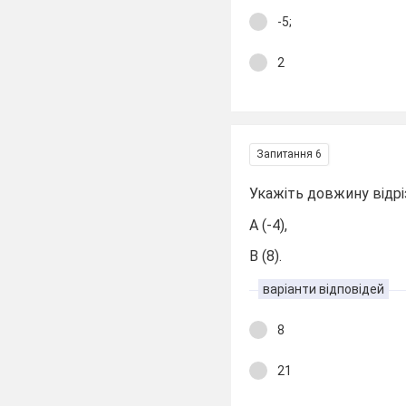
-5;
2
Запитання 6
Укажіть довжину відрі
А (-4),
В (8).
варіанти відповідей
8
21