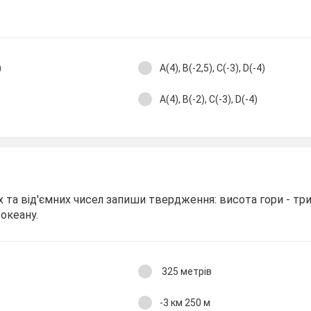
)
А(4), В(-2,5), С(-3), D(-4)
А(4), В(-2), С(-3), D(-4)
 та від'ємних чисел запиши твердження: висота гори - три
 океану.
325 метрів
-3 км 250 м