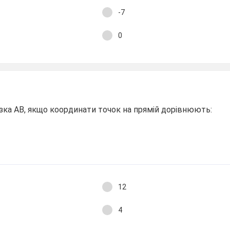
-7
0
зка АВ, якщо координати точок на прямій дорівнюють:
12
4