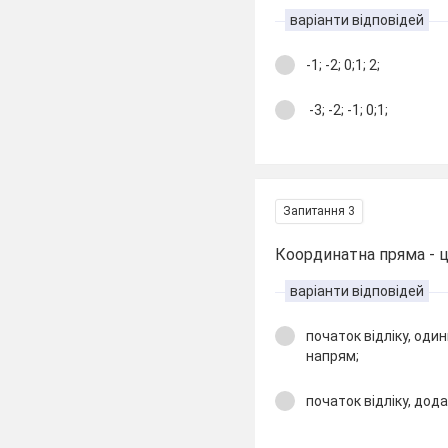
варіанти відповідей
-1; -2; 0;1; 2;
-3; -2; -1; 0;1;
Запитання 3
Координатна пряма - це
варіанти відповідей
початок відліку, оди
напрям;
початок відліку, дода