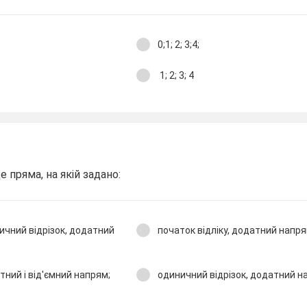
0;1; 2; 3;4;
1; 2; 3; 4
 пряма, на якій задано:
ничний відрізок, додатний
початок відліку, додатний напря
тний і від'ємний напрям;
одиничний відрізок, додатний н