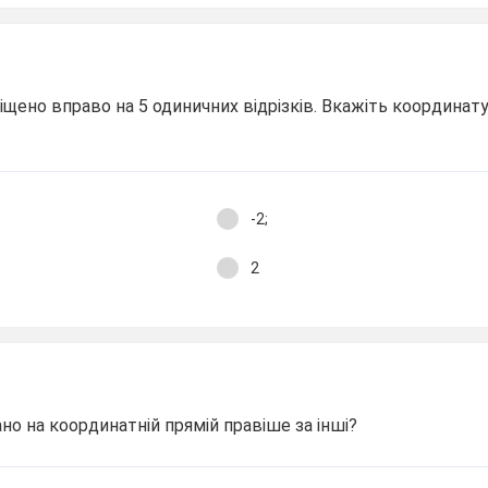
іщено вправо на 5 одиничних відрізків. Вкажіть координату
-2;
2
но на координатній прямій правіше за інші?