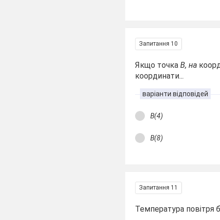
Запитання 10
Якщо точка
В, на
коорд
координати...
варіанти відповідей
В(4)
В(8)
Запитання 11
Температура повітря б