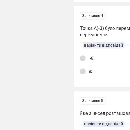
Запитання 4
Точка A(-3) було перем
переміщення.
варіанти відповідей
-8;
8;
Запитання 5
Яке з чисел розташова
варіанти відповідей