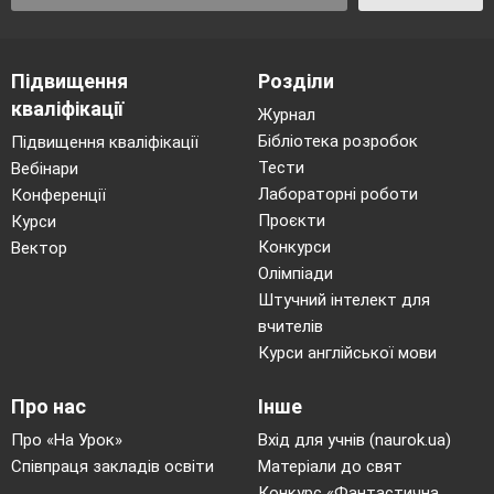
Підвищення
Розділи
кваліфікації
Журнал
Бібліотека розробок
Підвищення кваліфікації
Тести
Вебінари
Лабораторні роботи
Конференції
Проєкти
Курси
Конкурси
Вектор
Олімпіади
Штучний інтелект для
вчителів
Курси англійської мови
Про нас
Інше
Про «На Урок»
Вхід для учнів (naurok.ua)
Співпраця закладів освіти
Матеріали до свят
Конкурс «Фантастична