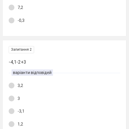
7,2
-0,3
Запитання 2
-4,1-2+3
варіанти відповідей
3,2
3
-3,1
1,2