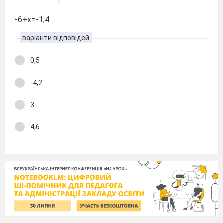
-6+х=-1,4
варіанти відповідей
0,5
-4,2
3
4,6