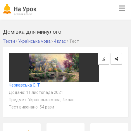
Tog
navi
Домівка для минулого
Тести
Українська мова
4 клас
Тест
Черкавська С. Т.
Додано: 11 листопада 2021
Предмет: Українська мова, 4 клас
Тест виконано: 54 рази