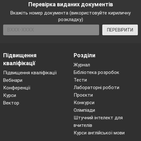
Перевірка виданих документів
Вкажіть номер документа (використовуйте кириличну
розкладку)
ПЕРЕВІРИТИ
Підвищення
Розділи
кваліфікації
Журнал
Бібліотека розробок
Підвищення кваліфікації
Тести
Вебінари
Лабораторні роботи
Конференції
Проєкти
Курси
Конкурси
Вектор
Олімпіади
Штучний інтелект для
вчителів
Курси англійської мови