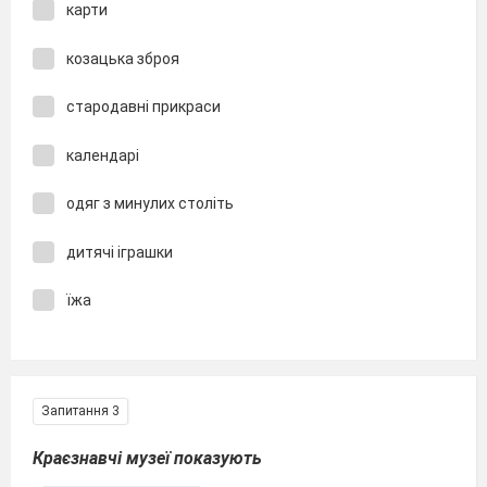
карти
козацька зброя
стародавні прикраси
календарі
одяг з минулих століть
дитячі іграшки
їжа
Запитання 3
Краєзнавчі музеї показують