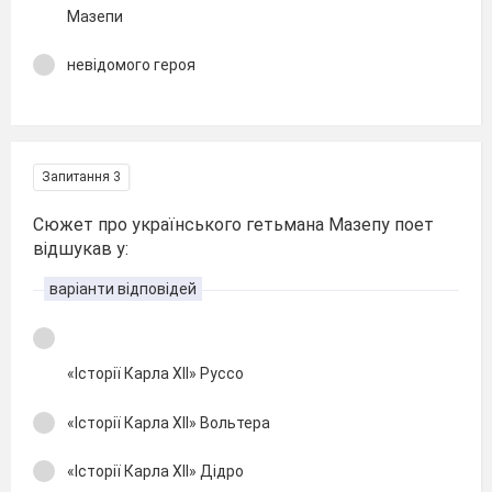
Мазепи
невідомого героя
Запитання 3
Сюжет про українського гетьмана Мазепу поет
відшукав у:
варіанти відповідей
«Історії Карла XII» Руссо
«Історії Карла ХІІ» Вольтера
«Історії Карла XII» Дідро