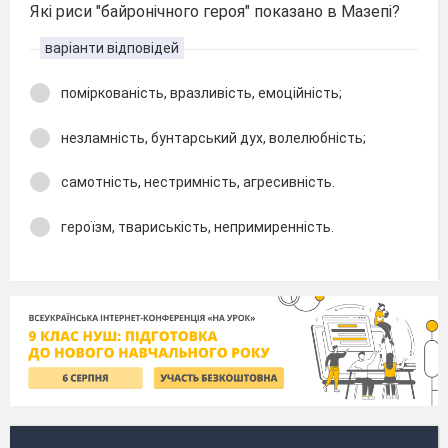
Які риси "байронічного героя" показано в Мазепі?
варіанти відповідей
поміркованість, вразливість, емоційність;
незламність, бунтарський дух, волелюбність;
самотність, нестримність, агресивність.
героїзм, твариськість, непримиренність.