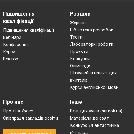
Підвищення
Розділи
кваліфікації
Журнал
Бібліотека розробок
Підвищення кваліфікації
Тести
Вебінари
Лабораторні роботи
Конференції
Проєкти
Курси
Конкурси
Вектор
Олімпіади
Штучний інтелект для
вчителів
Курси англійської мови
Про нас
Інше
Про «На Урок»
Вхід для учнів (naurok.ua)
Співпраця закладів освіти
Матеріали до свят
Конкурс «Фантастична
п’ятірка»