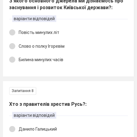
З якого основного джерела ми дізнаємось про
заснування і розвиток Київської держави?:
варіанти відповідей
Повість минулих літ
Слово о полку Ігоревім
Билина минулих часів
Запитання 8
Хто з правителів хрестив Русь?:
варіанти відповідей
Данило Галицький