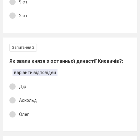
9 ст.
2 ст.
Запитання 2
Як звали князя з останньої династії Києвичів?:
варіанти відповідей
Дір
Аскольд
Олег