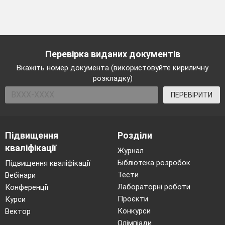
Перевірка виданих документів
Вкажіть номер документа (використовуйте кириличну
розкладку)
ПЕРЕВІРИТИ
Підвищення
Розділи
кваліфікації
Журнал
Бібліотека розробок
Підвищення кваліфікації
Тести
Вебінари
Лабораторні роботи
Конференції
Проєкти
Курси
Конкурси
Вектор
Олімпіади