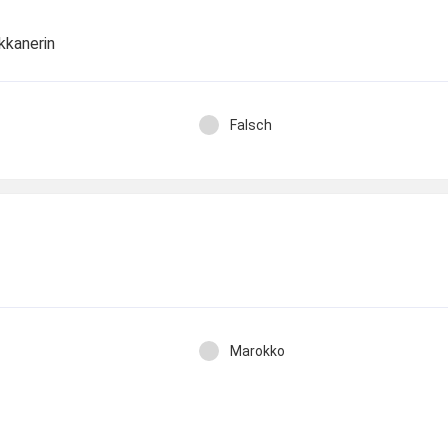
kkanerin
Falsch
Marokko