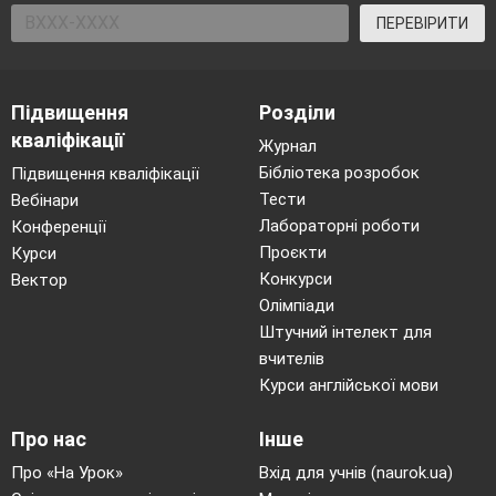
ПЕРЕВІРИТИ
Підвищення
Розділи
кваліфікації
Журнал
Бібліотека розробок
Підвищення кваліфікації
Тести
Вебінари
Лабораторні роботи
Конференції
Проєкти
Курси
Конкурси
Вектор
Олімпіади
Штучний інтелект для
вчителів
Курси англійської мови
Про нас
Інше
Про «На Урок»
Вхід для учнів (naurok.ua)