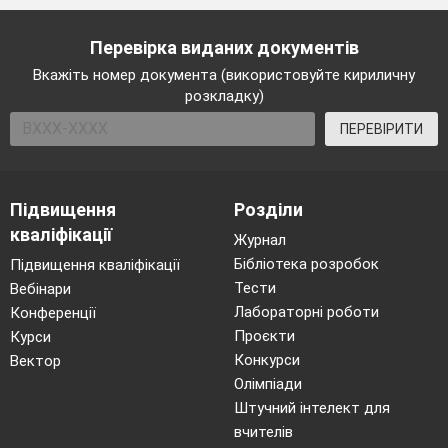
Перевірка виданих документів
Вкажіть номер документа (використовуйте кириличну
розкладку)
ПЕРЕВІРИТИ
Підвищення
Розділи
кваліфікації
Журнал
Бібліотека розробок
Підвищення кваліфікації
Тести
Вебінари
Лабораторні роботи
Конференції
Проєкти
Курси
Конкурси
Вектор
Олімпіади
Штучний інтелект для
вчителів