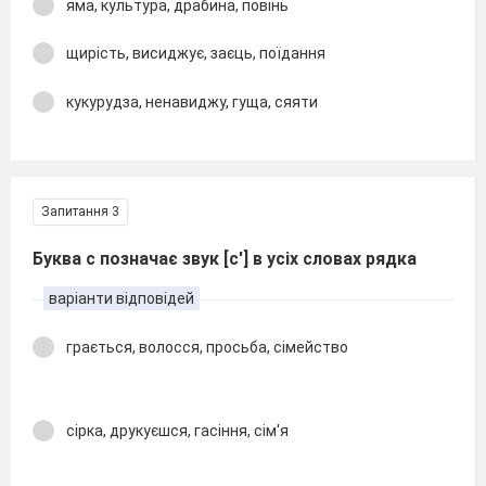
яма, культура, драбина, повінь
щирість, висиджує, заєць, поїдання
кукурудза, ненавиджу, гуща, сяяти
Запитання 3
Буква с позначає звук [с'] в усіх словах рядка
варіанти відповідей
грається, волосся, просьба, сімейство
сірка, друкуєшся, гасіння, сім'я