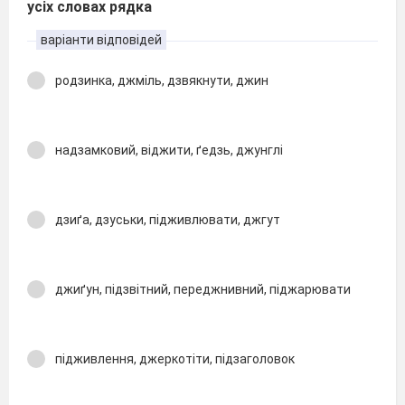
усіх словах рядка
варіанти відповідей
родзинка, джміль, дзвякнути, джин
надзамковий, віджити, ґедзь, джунглі
дзиґа, дзуськи, підживлювати, джгут
джиґун, підзвітний, переджнивний, піджарювати
підживлення, джеркотіти, підзаголовок