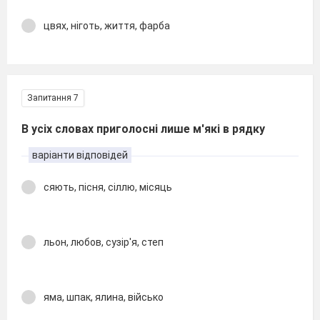
цвях, ніготь, життя, фарба
Запитання 7
В усіх словах приголосні лише м'які в рядку
варіанти відповідей
сяють, пісня, сіллю, місяць
льон, любов, сузір'я, степ
яма, шпак, ялина, військо