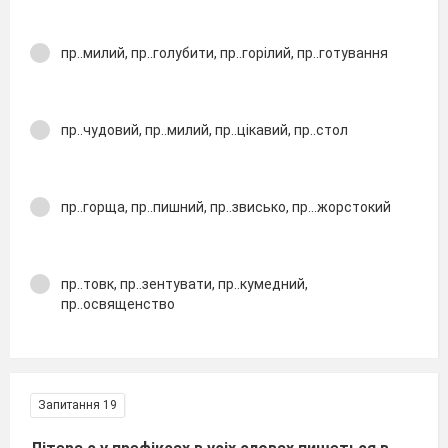
пр..милий, пр..голубити, пр..горілий, пр..готування
пр..чудовий, пр..милий, пр..цікавий, пр..стол
пр..горща, пр..пишний, пр..звисько, пр...жорстокий
пр..товк, пр..зентувати, пр..кумедний,
пр..освященство
Запитання 19