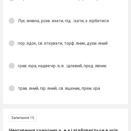
Лук..янівна, розв..язати, під...їхати, з..юрбитися
пор..ядок, св..яткувати, торф..яник, духм..яний
грав..юра, надвечір..я, в...їдлевий, пред..явник
трав..яний, пір..яний, св..ященик, прем..єра
Запитання 15
Чергування голосних о, е з і відбувається в усіх