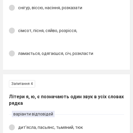
снігур, віссю, насіння, розказати
сімсот, пісня, сяйво, розрісся,
ламається, одягаєшся, січ, розкласти
Запитання 4
Літери я, ю, є позначають один звук в усіх словах
рядка
варіанти відповідей
дит'ясла, пасьянс, тьмяний, тюк