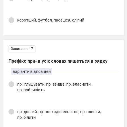
коротший, футбол, пасешся, сліпий
Запитання 17
Префікс при- в усіх словах пишеться в рядку
варіанти відповідей
пр...глушувати, пр..звище, пр..власнити,
пр..вабливість
пр..довгий, пр..восходительство, пр..плести,
пр..білити