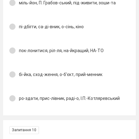
міль-йон, П. Грабов-ський, під-живити, зоши-та
пі-дбігги, са-ді-вник, о-сінь, кіно
пок-лонитися, ріл-ля, на-йкращий, НА-ТО
бі-йка, сход-ження, о-б'єкт, прий-менник
ро-здати, прис-лівник, раді-о, І.П.-Котляревський
Запитання 10