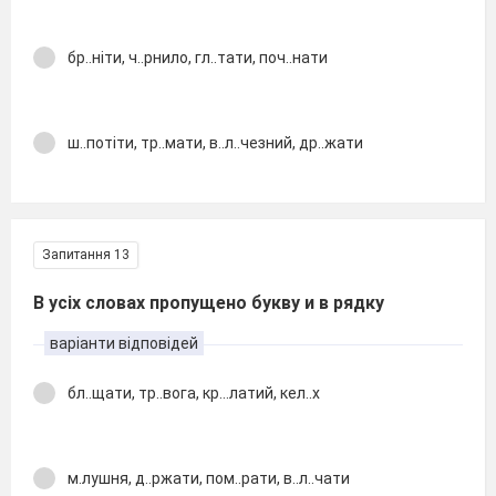
бр..ніти, ч..рнило, гл..тати, поч..нати
ш..потіти, тр..мати, в..л..чезний, др..жати
Запитання 13
В усіх словах пропущено букву и в рядку
варіанти відповідей
бл..щати, тр..вога, кр...латий, кел..х
м.лушня, д..ржати, пом..рати, в..л..чати