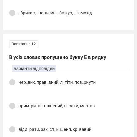
..брикос, ..пельсин, ..бажур, ..томохід
Запитання 12
В усіх словах пропущено букву Е в рядку
варіанти відповідей
чер..вик, прав..дний, л..тіти, пов..рнути
прим..рити, в..шневий, п..сати, мар..во
відд..рати, зах..ст, к..шеня, кр..вавий