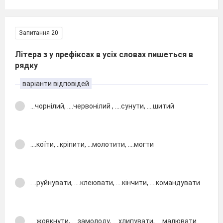
Запитання 20
Літера з у префіксах в усіх словах пишеться в
рядку
варіанти відповідей
...чорнілий, ....червонілий , ....сунути, ....шитий
....коїти, ..кріпити, ...молотити, ....могти
. ..руйнувати, ....клеювати, ....кінчити, ....командувати
....жовкнути, ....замолоду, ....хлипувати, . ..малювати