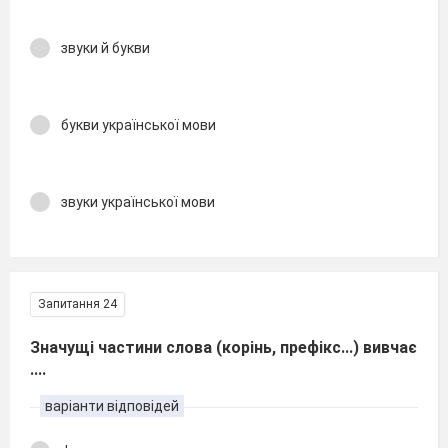
звуки й букви
букви української мови
звуки української мови
Запитання 24
Значущі частини слова (корінь, префікс...) вивчає
....
варіанти відповідей