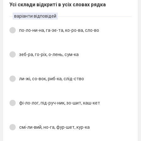
Усі склади відкриті в усіх словах рядка
варіанти відповідей
по-ло-ни-на, га-зе-та, ко-ро-ва, сло-во
зеб-ра, го-ріх, о-лень, сум-ка
ли-жі, со-вок, риб-ка, слід-ство
фі-ло-лог, під-руч-ник, зо-шит, каш-кет
смі-ли-вий, но-га, фур-шет, кур-ка