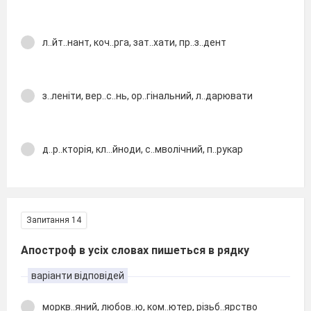
л..йт..нант, коч..рга, зат..хати, пр..з..дент
з..леніти, вер..с..нь, ор..гінальний, л..дарювати
д..р..кторія, кл...йноди, с..мволічний, п..рукар
Запитання 14
Апостроф в усіх словах пишеться в рядку
варіанти відповідей
моркв..яний, любов..ю, ком..ютер, різьб..ярство