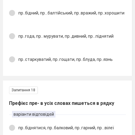
пр..бідний, пр...балтійський, пр..вражий, пр..хорошити
пр..года, пр.. мурувати, пр..дивний, пр...піднятий
пр..старкуватий, пр..гощати, пр..блуда, пр..язнь
Запитання 18
Префікс пре- в усіх словах пишеться в рядку
варіанти відповідей
пр..біднятися, пр..балковий, пр..гарний, пр...вілеї