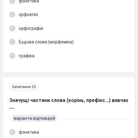
фонетика
орфоепія
орфографія
Будова слова (морфеміка)
графіка
Запитання 25
Значущі частини слова (корінь, префікс...) вивчає
....
варіанти відповідей
фонетика