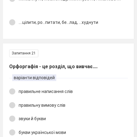
....цілити, ро...питати, бе...лад, ...худнути
Запитання 21
Орфоргафія - це розділ, що вивчає....
варіанти відповідей
правильне написання слів
правильну вимову слів
звуки й букви
букви української мови