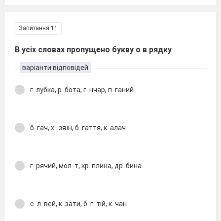
Запитання 11
В усіх словах пропущено букву о в рядку
варіанти відповідей
г..лубка, р..бота, г..нчар, п..ганий
б..гач, х...зяїн, б..гаття, к..алач
г..рячий, мол..т, кр..плина, др..бина
с..л..вей, к..зати, б..г..тій, к..чан