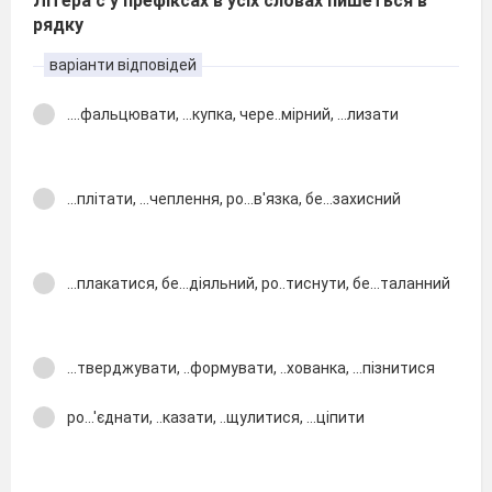
Літера с у префіксах в усіх словах пишеться в
рядку
варіанти відповідей
....фальцювати, ...купка, чере..мірний, ...лизати
...плітати, ...чеплення, ро...в'язка, бе...захисний
...плакатися, бе...діяльний, ро..тиснути, бе...таланний
...тверджувати, ..формувати, ..хованка, ...пізнитися
ро...'єднати, ..казати, ..щулитися, ...ціпити