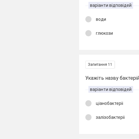
варіанти відповідей
води
глюкози
Запитання 11
Укажіть назву бактерій
варіанти відповідей
ціанобактеріі
залізобактеріі