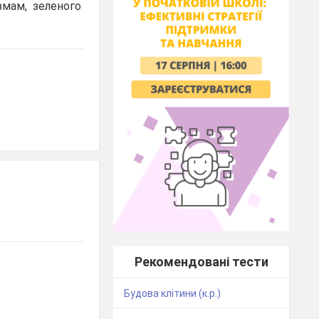
змам, зеленого
Рекомендовані тести
Будова клітини (к.р.)