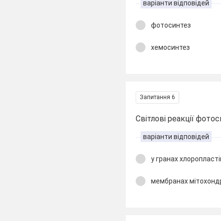
варіанти відповідей
фотосинтез
хемосинтез
Запитання 6
Світлові реакції фото
варіанти відповідей
у гранах хлоропласті
мембранах мітохонд