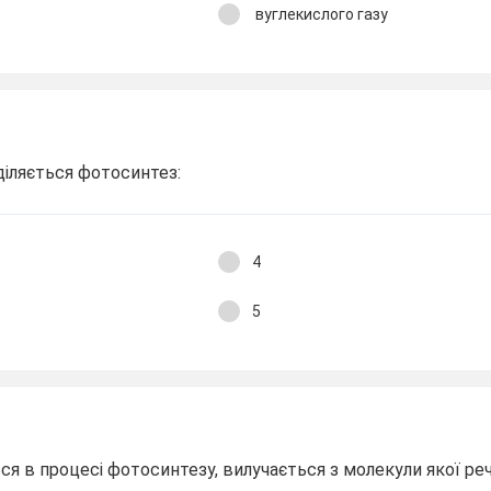
вуглекислого газу
оділяється фотосинтез:
4
5
я в процесі фотосинтезу, вилучається з молекули якої ре