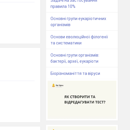
Задачі на застосування
правила 10%
Основні групи еукаріотичних
організмів
Основи еволюційної філогенії
та систематики
Основні групи організмів:
бактерії, археї, еукаріоти
Біорізноманіття та віруси