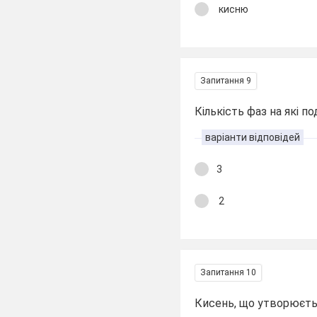
кисню
Запитання 9
Кількість фаз на які п
варіанти відповідей
3
2
Запитання 10
Кисень, що утворюєтьс