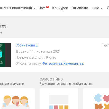
AI
щення кваліфікації
Чат
Конкурси
Олімпіада
Інше
тез.
ст
Сбойчакова Е.
Тест
Додано: 11 листопада 2021
Предмет: Біологія, 9 клас
Копія з тесту:
Фотосинтез. Хемосинтез.
САМОСТІЙНО
льтати тестувань
»
Результати тестування не зберігаються