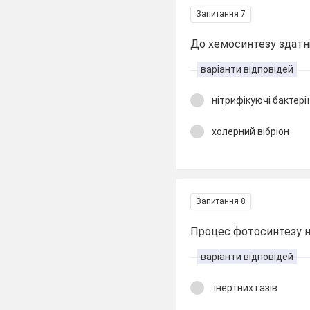
Запитання 7
До хемосинтезу здатні
варіанти відповідей
нітрифікуючі бактерії
холерний вібріон
Запитання 8
Процес фотосинтезу н
варіанти відповідей
інертних газів