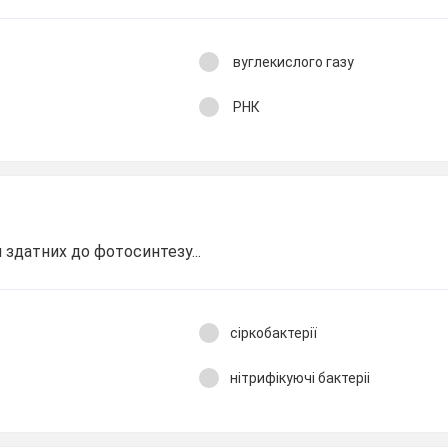
вуглекислого газу
РНК
 здатних до фотосинтезу...
сіркобактерії
нітрифікуючі бактеріі