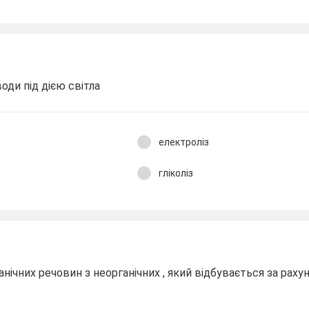
ди під дією світла
електроліз
гліколіз
ічних речовин з неорганічних , який відбувається за рахун