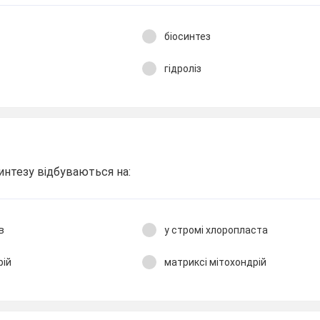
біосинтез
гідроліз
синтезу відбуваються на:
в
у стромі хлоропласта
рій
матриксі мітохондрій