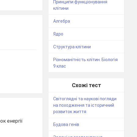
Принципи функціонування
клітини
Алгебра
Ядро
Структура клітини
Різноманітність клітин. Біологія
9 клас
Схожі тест
Світоглядні та наукові погляди
на походження та історичний
розвиток життя
ок енергії
Будова генів