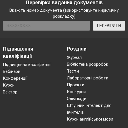
Перевірка виданих документів
Вкажіть номер документа (використовуйте кириличну
розкладку)
ПЕРЕВІРИТИ
Підвищення
Розділи
кваліфікації
Журнал
Бібліотека розробок
Підвищення кваліфікації
Тести
Вебінари
Лабораторні роботи
Конференції
Проєкти
Курси
Конкурси
Вектор
Олімпіади
Штучний інтелект для
вчителів
Курси англійської мови