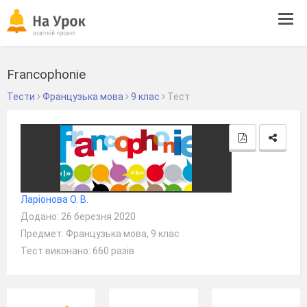
Tog
navi
Francophonie
Тести
Французька мова
9 клас
Тест
Ларіонова О. В.
Додано: 26 березня 2020
Предмет: Французька мова, 9 клас
Тест виконано: 660 разів