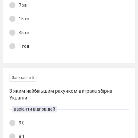
7 хв
15 хв
45 хв
1 год
Запитання 5
З яким найбільшим рахунком виграла збірна
України
варіанти відповідей
9:0
8:1