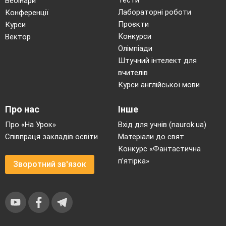
Тести
Вебінари
Лабораторні роботи
Конференції
Проєкти
Курси
Конкурси
Вектор
Олімпіади
Штучний інтелект для
вчителів
Курси англійської мови
Про нас
Інше
Про «На Урок»
Вхід для учнів (naurok.ua)
Співпраця закладів освіти
Матеріали до свят
Конкурс «Фантастична
п’ятірка»
Зворотний зв'язок