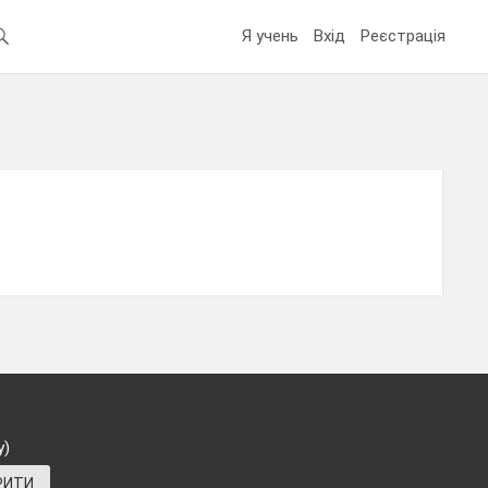
Я учень
Вхід
Реєстрація
у)
РИТИ