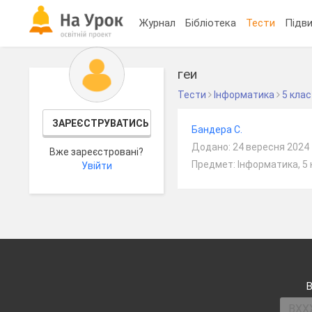
Журнал
Бібліотека
Тести
Підви
геи
Тести
Інформатика
5 клас
ЗАРЕЄСТРУВАТИСЬ
Бандера С.
Додано: 24 вересня 2024
Вже зареєстровані?
Предмет: Інформатика, 5 
Увійти
В