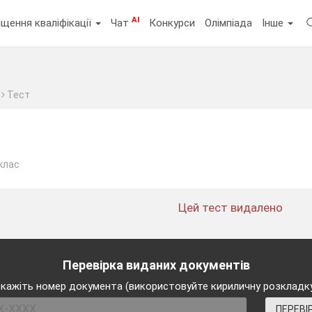
AI
щення кваліфікації
Чат
Конкурси
Олімпіада
Інше
Тест
клас
Цей тест видалено
Перевірка виданих документів
кажіть номер документа (використовуйте кириличну розкладк
ПЕРЕВІ