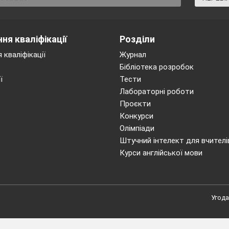
ня кваліфікації
Розділи
 кваліфікації
Журнал
Бібліотека розробок
ї
Тести
Лабораторні роботи
Проєкти
Конкурси
Олімпіади
Штучний інтелект для вчителі
Курси англійської мови
Угода