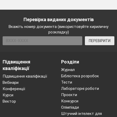
Перевірка виданих документів
Вкажіть номер документа (використовуйте кириличну
розкладку)
ПЕРЕВІРИТИ
Підвищення
Розділи
кваліфікації
Журнал
Бібліотека розробок
Підвищення кваліфікації
Тести
Вебінари
Лабораторні роботи
Конференції
Проєкти
Курси
Конкурси
Вектор
Олімпіади
Штучний інтелект для