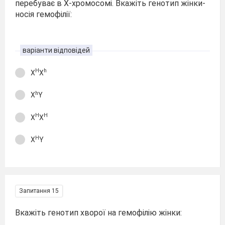
перебуває в Х-хромосомі. Вкажіть генотип жінки-
носія гемофілії:
варіанти відповідей
Н
h
Х
Х
h
Х
Y
Н
Н
Х
Х
Н
Х
Y
Запитання 15
Вкажіть генотип хворої на гемофілію жінки: