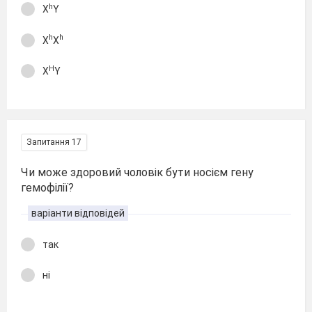
h
Х
Y
h
h
Х
Х
Н
Х
Y
Запитання 17
Чи може здоровий чоловік бути носієм гену
гемофілії?
варіанти відповідей
так
ні