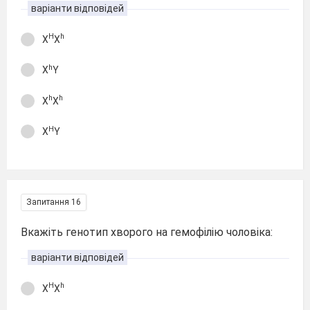
варіанти відповідей
Н
h
Х
Х
h
Х
Y
h
h
Х
Х
Н
Х
Y
Запитання 16
Вкажіть генотип хворого на гемофілію чоловіка:
варіанти відповідей
Н
h
Х
Х