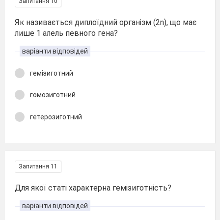
Запитання 10
Як називається диплоїдний організм (2n), що має
лише 1 алель певного гена?
варіанти відповідей
гемізиготний
гомозиготний
гетерозиготний
Запитання 11
Для якої статі характерна гемізиготність?
варіанти відповідей