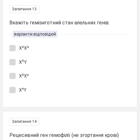
Запитання 13
Вкажіть гемізиготний стан алельних генів:
варіанти відповідей
А
А
X
X
А
X
Y
А
а
X
X
а
X
Y
Запитання 14
Рецесивний ген гемофілії (не згортання крові)