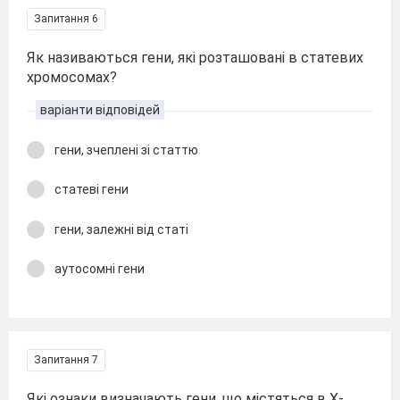
Запитання 6
Як називаються гени, які розташовані в статевих
хромосомах?
варіанти відповідей
гени, зчеплені зі статтю
статеві гени
гени, залежні від статі
аутосомні гени
Запитання 7
Які ознаки визначають гени, що містяться в Х-