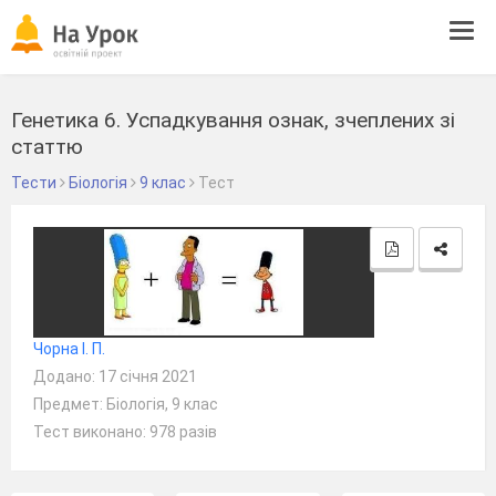
Tog
navi
Генетика 6. Успадкування ознак, зчеплених зі
статтю
Тести
Біологія
9 клас
Тест
Чорна І. П.
Додано: 17 січня 2021
Предмет: Біологія, 9 клас
Тест виконано: 978 разів