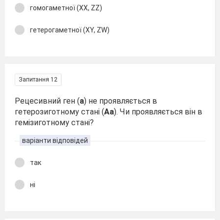
гомогаметної (ХХ, ZZ)
гетерогаметної (ХY, ZW)
Запитання 12
Рецесивний ген (
а
) не проявляється в
гетерозиготному стані (
Аа
). Чи проявляється він в
гемізиготному стані?
варіанти відповідей
так
ні