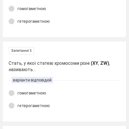
гомогаметною
гетерогаметною
Запитання 5
Стать, у якої статеві хромосоми різні
(ХY
,
ZW)
,
називають…
варіанти відповідей
гомогаметною
гетерогаметною