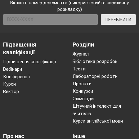
Вкажіть номер документа (використовуйте кириличну
розкладку)
ПЕРЕВІРИТИ
Підвищення
Розділи
кваліфікації
Журнал
Бібліотека розробок
Підвищення кваліфікації
Тести
Вебінари
Лабораторні роботи
Конференції
Проєкти
Курси
Конкурси
Вектор
Олімпіади
Штучний інтелект для
вчителів
Курси англійської мови
Про нас
Інше