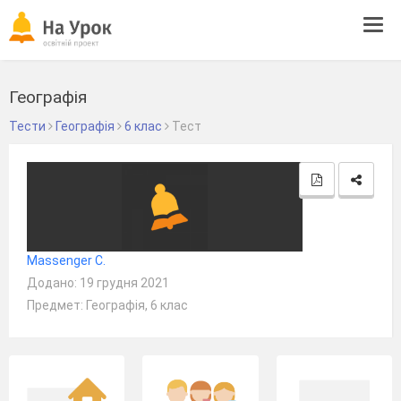
Tog
navi
Географія
Тести
Географія
6 клас
Тест
Мassenger C.
Додано: 19 грудня 2021
Предмет: Географія, 6 клас