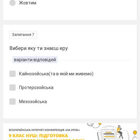
Жовтим
Запитання 7
Вибери яку ти знаєш еру
варіанти відповідей
Кайнозойська(та в якій ми живемо)
Протерозойська
Мезозойська