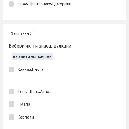
гарячі фонтануючі джерела
Запитання 3
Вибери які ти знаєш вулкани
варіанти відповідей
Кавказ,Памір
Тянь-Шень,Атлас
Гімалаї
Карпати