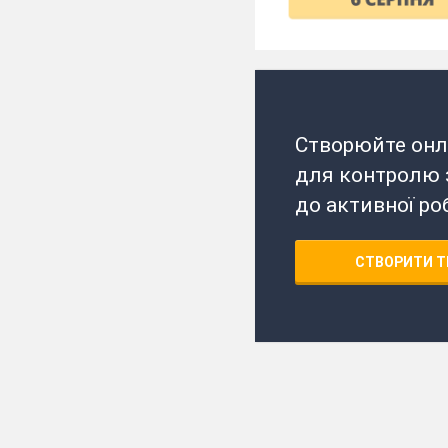
Створюйте онл
для контролю з
до активної ро
СТВОРИТИ Т