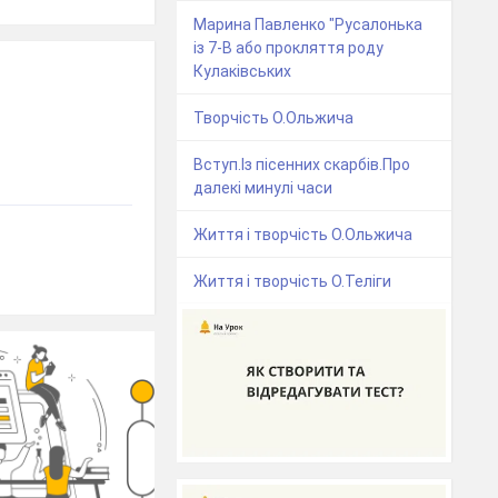
Марина Павленко "Русалонька
із 7-В або прокляття роду
Кулаківських
Творчість О.Ольжича
Вступ.Із пісенних скарбів.Про
далекі минулі часи
Життя і творчість О.Ольжича
Життя і творчість О.Теліги