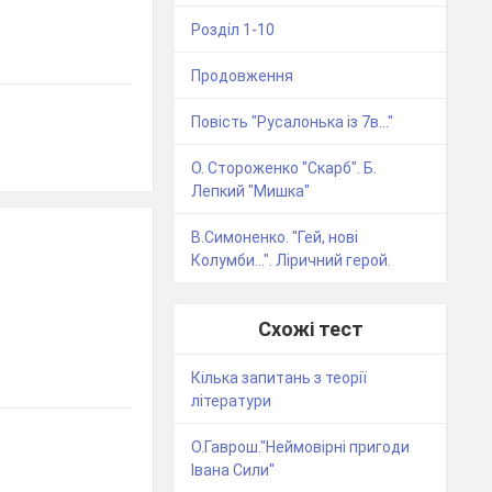
Розділ 1-10
Продовження
Повість "Русалонька із 7в..."
О. Стороженко "Скарб". Б.
Лепкий "Мишка"
В.Симоненко. "Гей, нові
Колумби...". Ліричний герой.
Схожі тест
Кілька запитань з теорії
літератури
О.Гаврош."Неймовірні пригоди
Івана Сили"