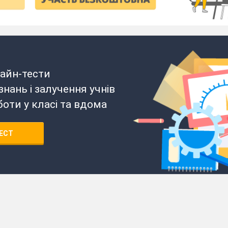
айн-тести
нань і залучення учнів
боти у класі та вдома
ЕСТ