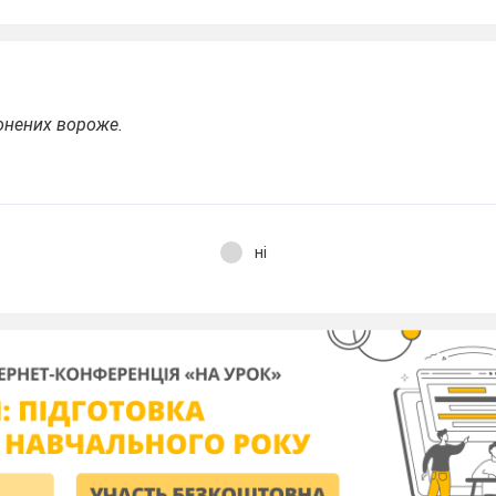
онених вороже.
ні