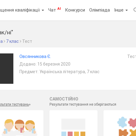
AI
щення кваліфікації
Чат
Конкурси
Олімпіада
Інше
к/ні"
ра
7 клас
Тест
Овсянникова Є.
Тест
Додано: 15 березня 2020
Предмет: Українська література, 7 клас
САМОСТІЙНО
льтати тестувань
»
Результати тестування не зберігаються