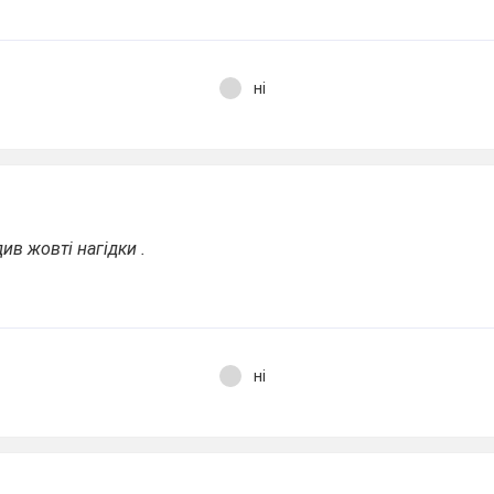
ні
ив жовті нагідки .
ні