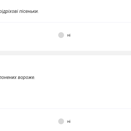
ідріхові пісеньки.
ні
лонених вороже.
ні