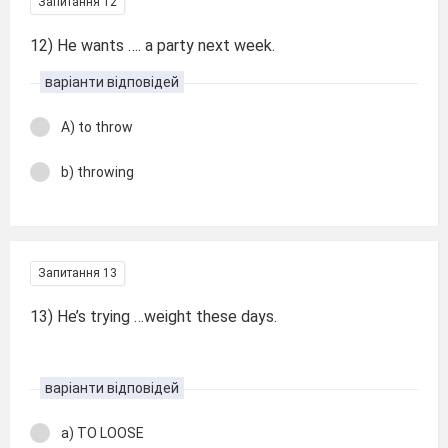
Запитання 12
12) He wants …. a party next week.
варіанти відповідей
A) to throw
b) throwing
Запитання 13
13) He’s trying …weight these days.
варіанти відповідей
a) TO LOOSE