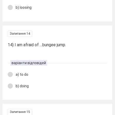
b) loosing
Запитання 14
14) I am afraid of …bungee jump.
варіанти відповідей
a) to do
b) doing
Запитання 15