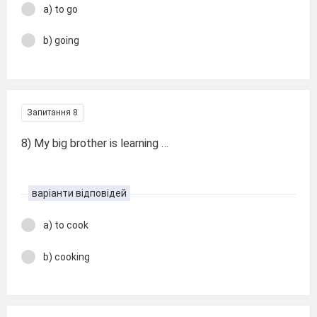
a) to go
b) going
Запитання 8
8) My big brother is learning …
варіанти відповідей
a) to cook
b) cooking