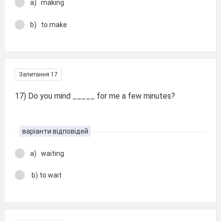
a) making
b) to make
Запитання 17
17) Do you mind _____ for me a few minutes?
варіанти відповідей
a) waiting
b) to wait