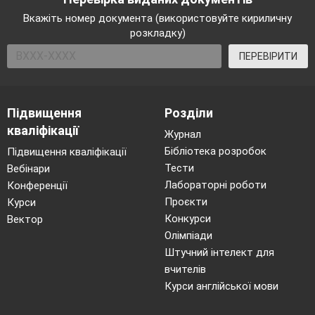
Вкажіть номер документа (використовуйте кириличну
розкладку)
ПЕРЕВІРИТИ
Підвищення
Розділи
кваліфікації
Журнал
Бібліотека розробок
Підвищення кваліфікації
Тести
Вебінари
Лабораторні роботи
Конференції
Проєкти
Курси
Конкурси
Вектор
Олімпіади
Штучний інтелект для
вчителів
Курси англійської мови