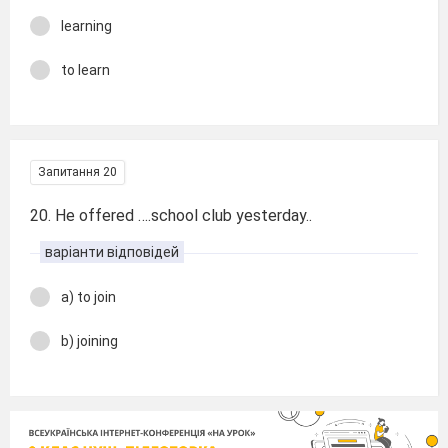
learning
to learn
Запитання 20
20. He offered ….school club yesterday..
варіанти відповідей
a) to join
b) joining