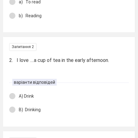
a) To read
b) Reading
Запитання 2
2. I love ….a cup of tea in the early afternoon.
варіанти відповідей
A) Drink
B) Drinking