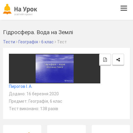
Tog
navi
Гідросфера. Вода на Землі
Тести
Географія
6 клас
Тест
Пирогов І. А.
Додано: 16 березня 2020
Предмет: Географія, 6 клас
Тест виконано: 138 разів