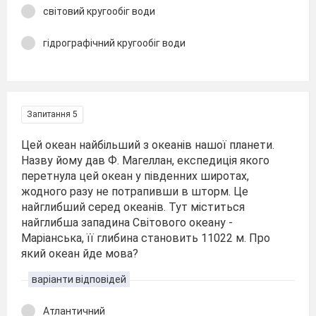
світовий кругообіг води
гідрографічний кругообіг води
Запитання 5
Цей океан найбільший з океанів нашої планети.
Назву йому дав Ф. Магеллан, експедиція якого
перетнула цей океан у південних широтах,
жодного разу не потрапивши в шторм. Це
найглибший серед океанів. Тут міститься
найглибша западина Світового океану -
Маріанська, її глибина становить 11022 м. Про
який океан йде мова?
варіанти відповідей
Атлантичний