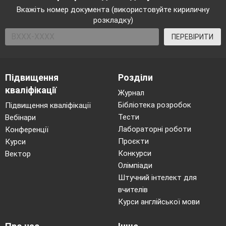
Вкажіть номер документа (використовуйте кириличну
розкладку)
ПЕРЕВІРИТИ
Підвищення
Розділи
кваліфікації
Журнал
Бібліотека розробок
Підвищення кваліфікації
Тести
Вебінари
Лабораторні роботи
Конференції
Проєкти
Курси
Конкурси
Вектор
Олімпіади
Штучний інтелект для
вчителів
Курси англійської мови