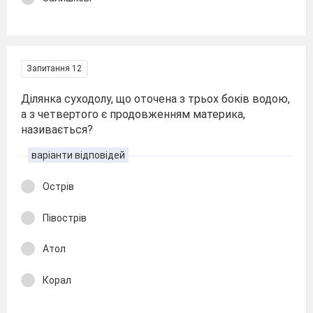
Запитання 12
Ділянка суходолу, що оточена з трьох боків водою,
а з четвертого є продовженням материка,
називається?
варіанти відповідей
Острів
Півострів
Атол
Корал