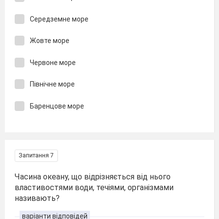
Середземне море
Жовте море
Червоне море
Північне море
Баренцове море
Запитання 7
Часина океану, що відрізняється від нього
властивостями води, течіями, організмами
називають?
варіанти відповідей