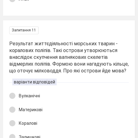
Запитання 11
Результат життєдіяльності морських тварин -
коралових поліпів. Такі острови утворюються
внаслідок скупчення вапнякових скелетів
відмерлих поліпів. Формою вони нагадують кільце,
що оточує мілководдя. Про які острови йде мова?
варіанти відповідей
Вулканічні
Материкові
Коралові
Залишкові