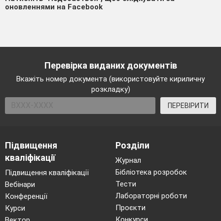
оновленнями на Facebook
Перевірка виданих документів
Вкажіть номер документа (використовуйте кириличну
розкладку)
ПЕРЕВІРИТИ
Підвищення
Розділи
кваліфікації
Журнал
Бібліотека розробок
Підвищення кваліфікації
Тести
Вебінари
Лабораторні роботи
Конференції
Проєкти
Курси
Конкурси
Вектор