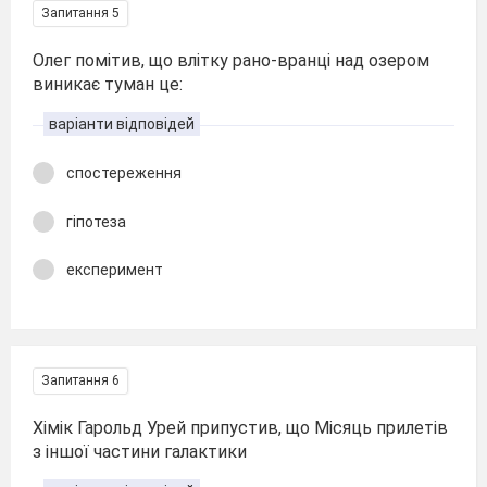
Запитання 5
Олег помітив, що влітку рано-вранці над озером
виникає туман це:
варіанти відповідей
спостереження
гіпотеза
експеримент
Запитання 6
Хімік Гарольд Урей припустив, що Місяць прилетів
з іншої частини галактики