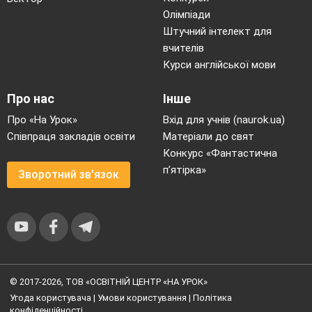
Олімпіади
Штучний інтелект для
вчителів
Курси англійської мови
Про нас
Інше
Про «На Урок»
Вхід для учнів (naurok.ua)
Співпраця закладів освіти
Матеріали до свят
Конкурс «Фантастична
п’ятірка»
Зворотний зв'язок
© 2017-2026, ТОВ «ОСВІТНІЙ ЦЕНТР «НА УРОК»
Угода користувача
|
Умови користування
|
Політика
конфіденційності