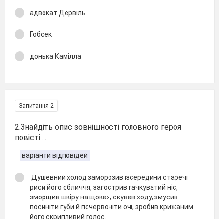
адвокат Дервіль
Гобсек
донька Камілла
Запитання 2
2.Знайдіть опис зовнішності головного героя
повісті ...
варіанти відповідей
Душевний холод заморозив ізсередини старечі
риси його обличчя, загострив гачкуватий ніс,
зморщив шкіру на щоках, скував ходу, змусив
посиніти губи й почервоніти очі, зробив крижаним
його скрипливий голос.