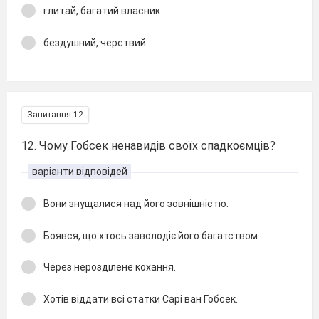
глитай, багатий власник
бездушний, черствий
Запитання 12
12. Чому Гобсек ненавидів своїх спадкоємців?
варіанти відповідей
Вони знущалися над його зовнішністю.
Боявся, що хтось заволодіє його багатством.
Через нерозділене кохання.
Хотів віддати всі статки Сарі ван Гобсек.