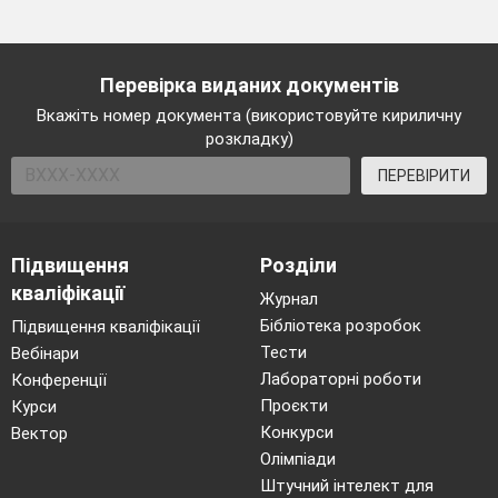
Перевірка виданих документів
Вкажіть номер документа (використовуйте кириличну
розкладку)
ПЕРЕВІРИТИ
Підвищення
Розділи
кваліфікації
Журнал
Бібліотека розробок
Підвищення кваліфікації
Тести
Вебінари
Лабораторні роботи
Конференції
Проєкти
Курси
Конкурси
Вектор
Олімпіади
Штучний інтелект для