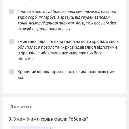
Голова в нього глибоко запала між плечима, на спині
виріс горб, як гарбуз, а зразу ж від грудей звисали
тонкі, немов ліщинові палички, ноги, тож весь він був
схожий на роздвоєну редьку.
«жовтава блідість скидалася на колір срібла, з якого
облупилася позолота»; «риси здавалися відлитими
в бронзі»; глибокі зморшки «мережать» його
обличчя.
Красивий юноша-аристократ, яким захоплюються
всі.
Запитання 3
3. З ким (чим) порівнювали Гобсека?