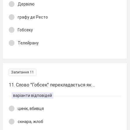
Дервілю
графу де Ресто
Гобсеку
Телейрану
Запитання 11
11. Слово "Гобсек" перекладається як ...
варіанти відповідей
цинік, вбивця
скнара, жлоб