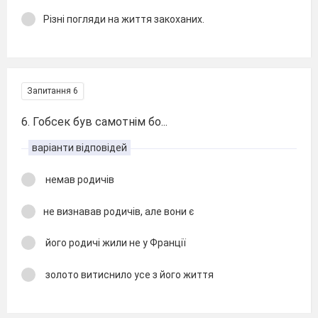
Різні погляди на життя закоханих.
Запитання 6
6. Гобсек був самотнім бо...
варіанти відповідей
немав родичів
не визнавав родичів, але вони є
його родичі жили не у Франції
золото витиснило усе з його життя